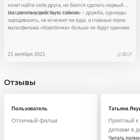
хочет найти себе друга, но боится сделать первый
шаг, поэтому действует тайком.
Но зритель может быть спокоен – дружба, однажды
зародившись, не исчезнет ни куда, а главные герои
мультфильма «Коробочка» больше не будут одиноки.
21 октября 2021
0
Отзывы
Пользователь
Татьяна Як
Отличный фильм
Приятный к 
детками в д
Читать полн
Спасибо!