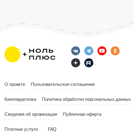
Длительность
Язык
Русский
Язык
Русский
Язык
Русск
11:56
Год
20
Страна
Росс
Возраст
12+
Длительность
Возраст
12+
10:00
Длительность
Год
2023
10:10
О проекте
Пользовательское соглашение
Страна
Россия
Год
2023
Кинопедагогика
Политика обработки персональных данных
Страна
Россия
Сведения об организации
Публичная оферта
Платные услуги
FAQ