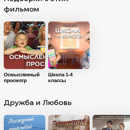
Страна
Россия
фильмом
Год
20
Язык
Русский
Страна
Росс
Язык
Русск
Осмысленный
Школа 1-4
просмотр
классы
Дружба и Любовь