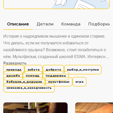
Описание
Детали
Команда
Подборки
История о надоедливом мышонке и одиноком старике.
Что делать, если не получается избавиться от
назойливого грызуна? Возможно, стоит позаботиться о
нём. Мультфильм, созданный школой ESMA. Интересно
Развернуть
смотреть, потому что: 1. История о важности дружбы
природа
забота
доброта
выбор_и_поступки
человека и животного. 2. Учит бережному отношению с
дружба
помощь
поддержка
животным миром. 3. Помогает понять, что мы не одни в
бабушки_и_дедушки
мультфильм
игра
этом мире.
смекалка_и_находчивость