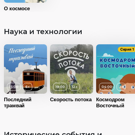
О космосе
Страна
Россия
Язык
Русский
Наука и технологии
Серия 1
15:00
6+
19:00
12+
04:00
3+
Последний
Скорость потока
Космодром
трамвай
Восточный
Исторические события и