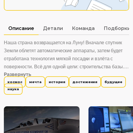
Описание
Детали
Команда
Подборки
Наша страна возвращается на Луну! Вначале спутник
Земли облетят автоматические аппараты, затем будет
отработана технология мягкой посадки и взлёта с
поверхности. Всё для одной цели: строительства базы.
Развернуть
Одновременно начнётся подготовка первых экипажей
космос
мечта
история
достижения
будущее
для работы на Луне. Интересно смотреть, потому что: 1.
наука
Показывает достижения российской космонавтики. 2.
Учит мечтать и достигать своих целей. 3. Знакомит с
историей космонавтики.