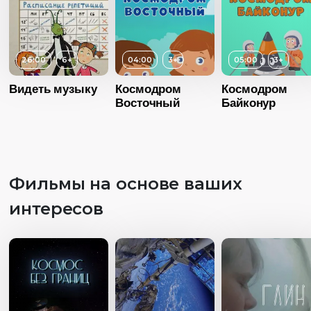
26:00
6+
04:00
3+
05:00
3+
Видеть музыку
Космодром
Космодром
Восточный
Байконур
Фильмы на основе ваших
интересов
Возраст
3+
Возраст
Длительность
Длительность
04:00
04:00
Возраст
3+
Год
2016
Год
20
Длительность