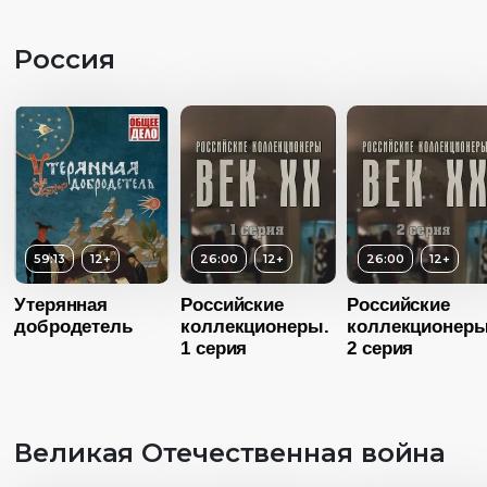
Россия
59:13
12+
26:00
12+
26:00
12+
Утерянная
Российские
Российские
добродетель
коллекционеры.
коллекционеры
1 серия
2 серия
Великая Отечественная война
Возраст
1