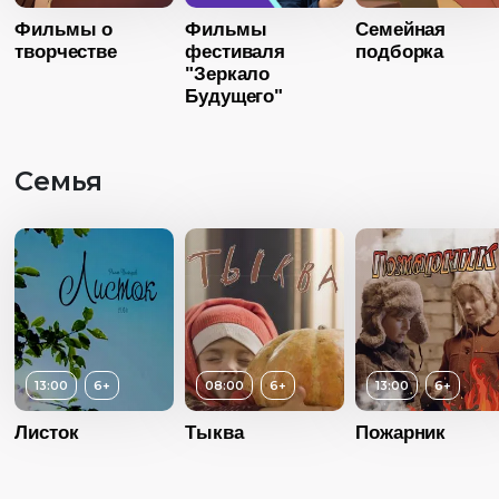
Страна
Росс
Фильмы о
Фильмы
Семейная
Язык
Язык
Русск
творчестве
Русский дубляж
фестиваля
подборка
"Зеркало
Будущего"
Семья
13:00
6+
08:00
6+
13:00
6+
Листок
Тыква
Пожарник
Возраст
6+