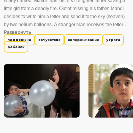
A boy named “Mahdi” has lost his firefighter father saving a
little girl from a deadly fire. Out of missing his father, Mahdi
decides to write him a letter and send it to the sky (heaven)
by two helium balloons. A stranger man receives the letter
Развернуть
accidentally, reads it and decides to reply on behalf of
поддержка
сочувствие
сопереживание
утрата
Mahdi’s father to end his confusionand grief.
ребенок