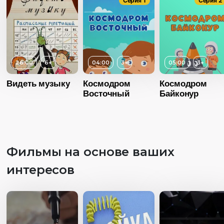
Серия 1
Серия 2
26:00
6+
04:00
3+
05:00
3+
Видеть музыку
Космодром
Космодром
Восточный
Байконур
Фильмы на основе ваших
интересов
Возраст
3+
Возраст
Длительность
Длительность
04:00
04:00
Возраст
3+