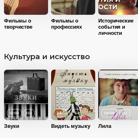
Год
20
Субтитры
Есть
Страна
Росс
Фильмы о
Фильмы о
Исторические
Язык
Язык
Русск
творчестве
Русский дубляж
профессиях
события и
личности
Культура и искусство
10:00
12+
26:00
6+
09:09
12+
Звуки
Видеть музыку
Лила
Возраст
1