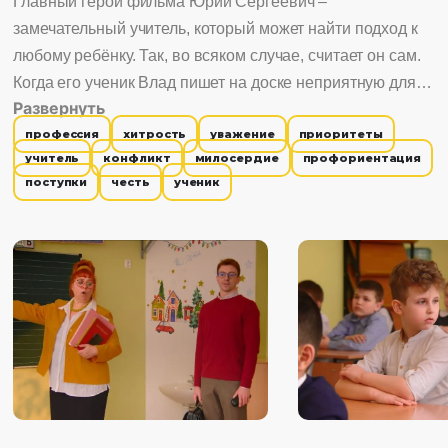
Главный герой фильма Юрий Сергеевич –
замечательный учитель, который может найти подход к
любому ребёнку. Так, во всяком случае, считает он сам.
Когда его ученик Влад пишет на доске неприятную для
Развернуть
него надпись, Юрий Сергеевич, раскрыв, кто виновен,
профессия
хитрость
уважение
приоритеты
не сдаёт мальчика, а лишь дружески хлопает по плечу.
учитель
конфликт
милосердие
профориентация
Столкнувшись после с Денисом Ивановичем, его
поступки
честь
ученик
собственным бывшим классным руководителем, Юрий
радостно хочет поделиться с ним своими успехами в
педагогике. Но эта встреча разрушает его иллюзии.