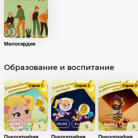
Язык
Русский
Милосердие
Образование и воспитание
Серия 1
Серия 2
Серия 3
03:00
3+
05:00
3+
04:00
3+
Возраст
Пчелография.
Пчелография.
Пчелография.