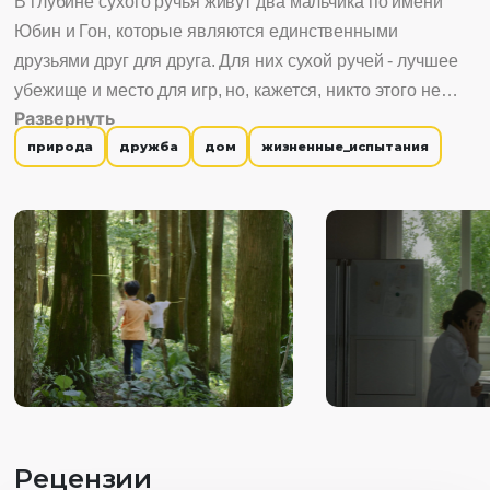
В глубине сухого ручья живут два мальчика по имени
Юбин и Гон, которые являются единственными
друзьями друг для друга. Для них сухой ручей - лучшее
убежище и место для игр, но, кажется, никто этого не
Развернуть
понимает. Чеджу - специальный остров на севере
природа
дружба
дом
жизненные_испытания
корейского полуострова, в котором культивируется
уникальная мифология и культура, изолированная от
материка. Этот короткий фильм снят на Чеджу, так как
остров стремительно теряет первобытные леса и
культуру, пока его связь с материком укрепляется.
Рецензии