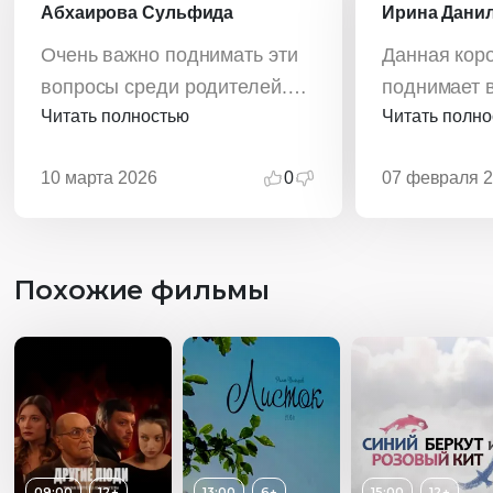
Абхаирова Сульфида
Ирина Дани
Очень важно поднимать эти
Данная кор
вопросы среди родителей.
поднимает 
Читать полностью
Читать полн
Ведь, к сожалению, взрослые
современно
не всегда замечают
Порой взро
10 марта 2026
0
07 февраля 
проблемы детей.
увлечены у
собственной
совсем заб
и времяпре
Похожие фильмы
своими деть
необходимо
напоминает
важности се
ничего ва
8 г.Кстово 
09:00
12+
13:00
6+
15:00
12+