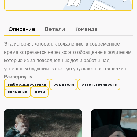
Описание
Детали
Команда
Эта история, которая, к сожалению, в современное
время встречается нередко; это обращение к родителям,
которые из-за повседневных дел и работы над
успешным будущим, зачастую упускают настоящее и не
Развернуть
знают о том, что происходит в жизни их детей. Мы хотели
выбор_и_поступки
родители
ответственность
напомнить, что семья и дети – самое главное, что у нас
внимание
дети
есть и, возможно, именно сейчас они ждут от нас
внимания…