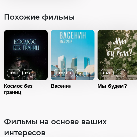
Похожие фильмы
11:00
12+
01:03:00
12+
04:11
6+
Космос без
Васенин
Мы будем?
границ
Фильмы на основе ваших
интересов
Возраст
6+