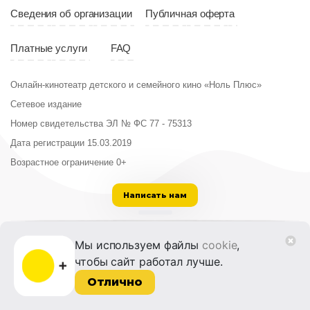
Сведения об организации
Публичная оферта
Платные услуги
FAQ
Онлайн-кинотеатр детского и семейного кино «Ноль Плюс»
Сетевое издание
Номер свидетельства ЭЛ № ФС 77 - 75313
Дата регистрации 15.03.2019
Возрастное ограничение 0+
Написать нам
ООО «Институт развития кино и медиа»
Мы используем файлы
cookie
,
Лицензия на образовательную деятельность
чтобы сайт работал лучше.
№ Л035-01215-72/00614094 от 30 августа
2022 г.
Отлично
© 2014-2026 Фонд «Жизнь и Дело»