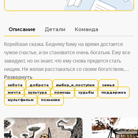
Описание
Детали
Команда
Корейская сказка. Бедняку Киму на время достается
чужое счастье, и он становится очень богатым. Ему все
завидуют, но он знает, что ему снова придется стать
нищим. Не желая расставаться со своим богатством,
Развернуть
Ким решает убить того, кто назовется хозяином его
забота
доброта
выбор_и_поступки
семья
счастья. Интересно смотреть, потому что: 1. Знакомит с
мечта
культура
помощь
судьбы
поддержка
корейской культурой, бытом, традициями, фольклором.
мультфильм
познание
2. Сказка учит, что у страха глаза велики, но не нужно
ему поддаваться.