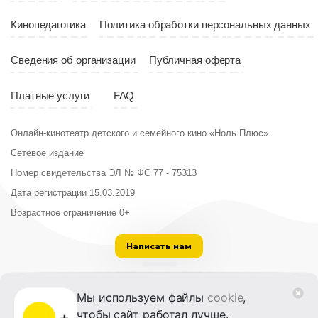
Кинопедагогика
Политика обработки персональных данных
Сведения об организации
Публичная оферта
Платные услуги
FAQ
Онлайн-кинотеатр детского и семейного кино «Ноль Плюс»
Сетевое издание
Номер свидетельства ЭЛ № ФС 77 - 75313
Дата регистрации 15.03.2019
Возрастное ограничение 0+
Написать нам
ООО «Институт развития кино и медиа»
Мы используем файлы
cookie
,
Лицензия на образовательную деятельность
чтобы сайт работал лучше.
№ Л035-01215-72/00614094 от 30 августа