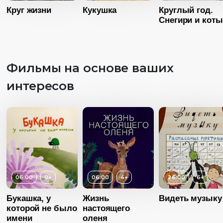
Круг жизни
Кукушка
Круглый год.
Снегири и коты
Возраст
12+
Длительность
Возраст
12:00
Фильмы на основе ваших
Длительность
Год
2014
03:00
интересов
Страна
Россия
Год
20
Язык
Русский
Возраст
3+
Страна
Росс
Длительность
Язык
Русск
03:00
Год
2008
Страна
Россия
06:00
0+
06:00
4+
26:00
6+
Возраст
4+
Язык
Русский
Букашка, у
Жизнь
Видеть музыку
которой не было
Длительность
настоящего
06:00
имени
оленя