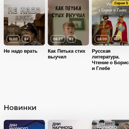
Длительность
Серия 5
26:06
Год
20
Возраст
12+
Страна
Росс
Возраст
12+
Длительность
Язык
Русск
15:00
6+
06:27
6+
26:00
12+
26:39
Длительность
07:00
Не надо врать
Как Петька стих
Русская
Год
2012
выучил
литература.
Год
2014
Чтение о Борис
Страна
Россия
и Глебе
Страна
Россия
Язык
Русский
Язык
Русский
Новинки
Возраст
6+