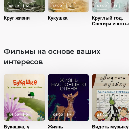
08:29
12+
12:00
12+
03:00
3+
Круг жизни
Кукушка
Круглый год.
Снегири и коты
Возраст
12+
Длительность
Возраст
12:00
Фильмы на основе ваших
Длительность
Год
2014
03:00
интересов
Страна
Россия
Год
20
Язык
Русский
Возраст
3+
Страна
Росс
Длительность
Язык
Русск
03:00
Год
2008
Страна
Россия
06:00
0+
06:00
4+
26:00
6+
Возраст
4+
Язык
Русский
Букашка, у
Жизнь
Видеть музыку