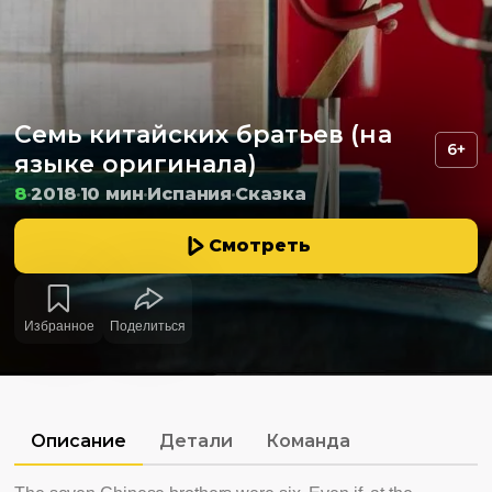
Семь китайских братьев (на
6+
языке оригинала)
8
2018
10 мин
Испания
Сказка
Смотреть
Избранное
Поделиться
Описание
Детали
Команда