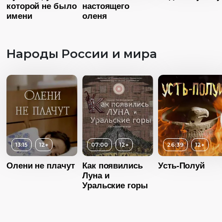
которой не было
Длительность
настоящего
06:00
имени
оленя
Год
2015
Народы России и мира
Страна
Россия
Язык
Русский
Возраст
6+
Длительность
26:00
Возраст
Год
2014
Длительность
13:15
12+
07:00
12+
26:39
12+
Страна
Россия
27:00
Язык
Русский
Год
20
Олени не плачут
Как появились
Усть-Полуй
Луна и
Страна
Росс
Уральские горы
Язык
Русск