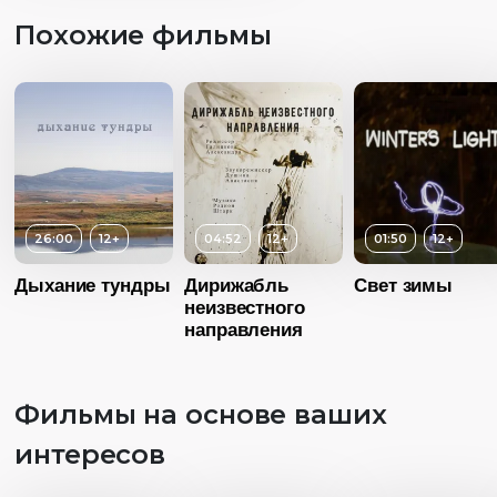
Похожие фильмы
26:00
Возраст
12+
12+
04:52
12+
01:50
12+
Длительность
Дыхание тундры
Дирижабль
Свет зимы
04:52
неизвестного
направления
Год
2018
Страна
Россия
Фильмы на основе ваших
Язык
Без диалогов
Возраст
12+
интересов
Длительность
01:50