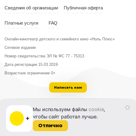
Сведения об организации
Публичная оферта
Платные услуги
FAQ
Онлайн-кинотеатр детского и семейного кино «Ноль Плюс»
Сетевое издание
Номер свидетельства ЭЛ № ФС 77 - 75313
Дата регистрации 15.03.2019
Возрастное ограничение 0+
Написать нам
ООО «Институт развития кино и медиа»
Мы используем файлы
cookie
,
Лицензия на образовательную деятельность
чтобы сайт работал лучше.
№ Л035-01215-72/00614094 от 30 августа
2022 г.
Отлично
© 2014-2026 Фонд «Жизнь и Дело»