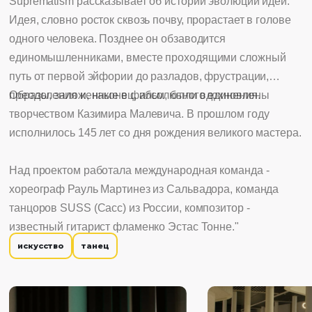
Suprematism рассказывает об истории эволюции идеи.
Идея, словно росток сквозь почву, прорастает в голове
одного человека. Позднее он обзаводится
единомышленниками, вместе проходящими сложный
путь от первой эйфории до разладов, фрустрации,
преодоления и, наконец, абсолютного единения.
Образы, заложенные в фильм, были вдохновлены
творчеством Казимира Малевича. В прошлом году
исполнилось 145 лет со дня рождения великого мастера.
Над проектом работала международная команда -
хореограф Рауль Мартинез из Сальвадора, команда
танцоров SUSS (Сасс) из России, композитор -
известный гитарист фламенко Эстас Тонне."
искусство
танец