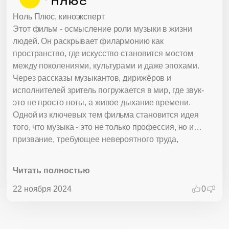
Ноль Плюс, киноэксперт
Этот фильм - осмысление роли музыки в жизни
людей. Он раскрывает филармонию как
пространство, где искусство становится мостом
между поколениями, культурами и даже эпохами.
Через рассказы музыкантов, дирижёров и
исполнителей зритель погружается в мир, где звук-
это не просто ноты, а живое дыхание времени.
Одной из ключевых тем фильма становится идея
того, что музыка - это не только профессия, но и
призвание, требующее невероятного труда,
дисциплины и самоотдачи. Особое внимание
уделяется тому, как классическая музыка может
Читать полностью
звучать по-новому и затрагивать самые глубокие
эмоции. Фильм показывает, что искусство - это нечто
22 ноября 2024
0
большее, чем просто концертная программа: это
культурная миссия, способная объединять людей,
независимо от их возраста и взглядов.