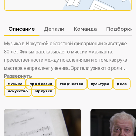
Описание
Детали
Команда
Подборки
Музыка в Иркутской областной филармонии живет уже
80 лет. Фильм рассказывает о миссии музыканта,
преемственности между поколениями и о том, как рука
мастера направляет ученика. Зрители узнают о роли
Развернуть
дирижера в симфоническом оркестре, силе народной
музыка
профессия
творчество
культура
дело
музыки и голосах, стремящихся к Богу. Музыка
искусство
Иркутск
филармонии достигает разных концов мира, а
дребезжащий звук трамвая становится неотъемлемой
частью любви и гармонии.