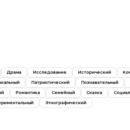
Драма
Исследование
Исторический
Ко
ыкальный
Патриотический
Познавательный
ий
Романтика
Семейный
Сказка
Социа
ериментальный
Этнографический