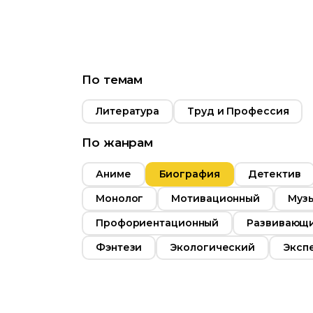
сть
04:27
2024
Россия
По темам
Литература
Труд и Профессия
По жанрам
Аниме
Биография
Детектив
Монолог
Мотивационный
Муз
Профориентационный
Развивающ
Фэнтези
Экологический
Эксп