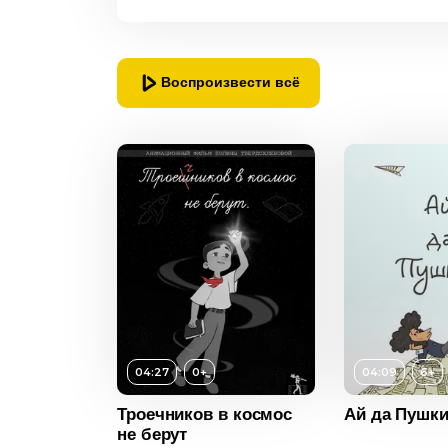
Воспроизвести всё
Возраст
6+
Длительность
04:09
Год
2018
04:27
0+
04:09
6+
Страна
Россия
Троечников в космос
Ай да Пушк
0+
не берут