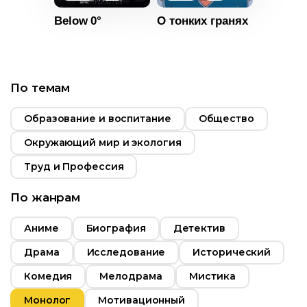
Below 0°
О тонких гранях
т
10+
По темам
ьность
Образование и воспитание
Общество
2016
Окружающий мир и экология
Возраст
12+
Коста-Рика
Труд и Профессия
Длительность
04:45
По жанрам
Год
2020
Аниме
Биография
Детектив
Страна
Россия
Драма
Исследование
Исторический
Комедия
Мелодрама
Мистика
Монолог
Мотивационный