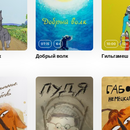
07:15
6+
10:00
12+
Возраст
к
Добрый волк
Гильгамеш
Длитель
6+
Возраст
12+
Год
ость
07:15
Длительность
10:00
Страна
2018
Год
2022
Беларусь
Страна
Иран
Есть
Возраст
6+
Длительность
05:06