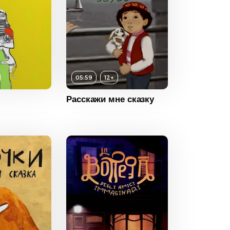
05:59
12+
12+
Расскажи мне сказку
ность
05:59
2020
Азербайджан