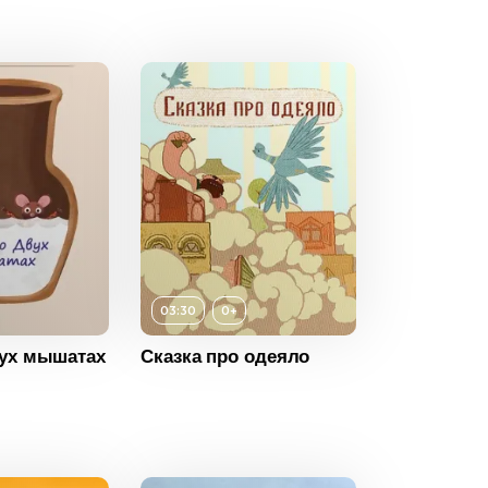
Норвегия
0+
ность
03:30
2017
03:30
0+
Беларусь
вух мышатах
Сказка про одеяло