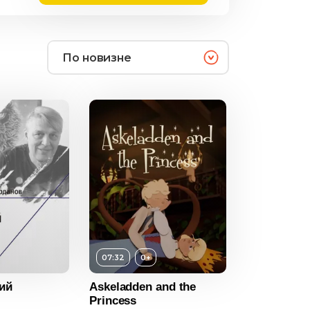
По новизне
0+
07:32
0+
ность
07:32
ий
Askeladden and the
2024
Princess