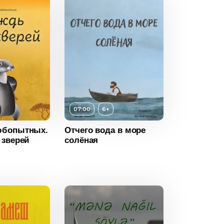
07:00
6+
6+
юбопытных.
Отчего вода в море
ность
07:00
 зверей
солёная
2023
Россия