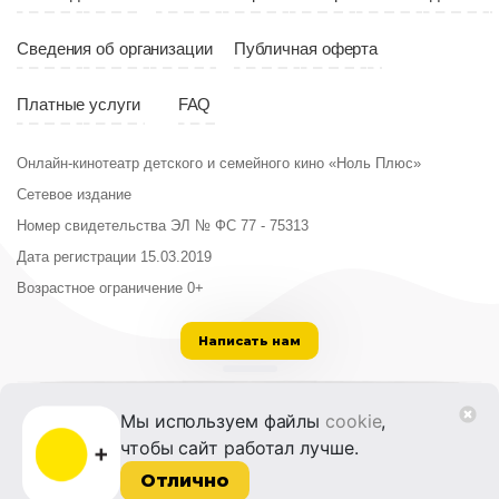
Сведения об организации
Публичная оферта
Платные услуги
FAQ
Онлайн-кинотеатр детского и семейного кино «Ноль Плюс»
Сетевое издание
Номер свидетельства ЭЛ № ФС 77 - 75313
Дата регистрации 15.03.2019
Возрастное ограничение 0+
Написать нам
ООО «Институт развития кино и медиа»
Мы используем файлы
cookie
,
Лицензия на образовательную деятельность
чтобы сайт работал лучше.
№ Л035-01215-72/00614094 от 30 августа
2022 г.
Отлично
© 2014-2026 Фонд «Жизнь и Дело»