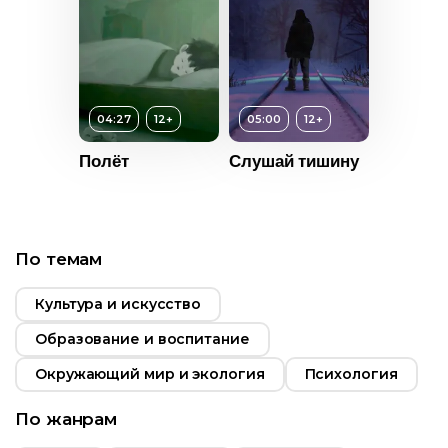
т
12+
т
12+
ьность
ьность
Возраст
12+
04:27
12+
05:00
12+
2015
Длительность
2020
Полёт
Слушай тишину
10:00
Франция
Россия
Год
2020
Возраст
12+
Страна
Колумбия
По темам
Длительность
05:00
Культура и искусство
Год
2016
Образование и воспитание
Страна
США
Окружающий мир и экология
Психология
По жанрам