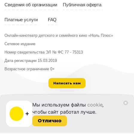
Сведения об организации
Публичная оферта
Платные услуги
FAQ
Онлайн-кинотеатр детского и семейного кино «Ноль Плюс»
Сетевое издание
Номер свидетельства ЭЛ № ФС 77 - 75313
Дата регистрации 15.03.2019
Возрастное ограничение 0+
Написать нам
ООО «Институт развития кино и медиа»
Мы используем файлы
cookie
,
Лицензия на образовательную деятельность
чтобы сайт работал лучше.
№ Л035-01215-72/00614094 от 30 августа
2022 г.
Отлично
© 2014-2026 Фонд «Жизнь и Дело»