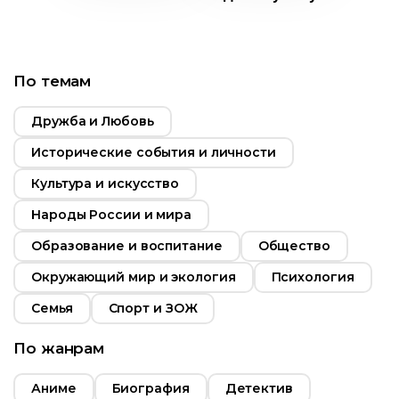
2017
Россия
т
12+
По темам
ьность
Дружба и Любовь
Возраст
6+
2014
Исторические события и личности
Длительность
Австралия
26:00
Культура и искусство
Год
2014
Народы России и мира
Страна
Россия
Образование и воспитание
Общество
Окружающий мир и экология
Психология
Семья
Спорт и ЗОЖ
По жанрам
Аниме
Биография
Детектив