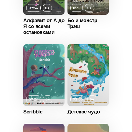
07:54
0+
11:25
0+
Алфавит от А до
Бо и монстр
Я со всеми
Трэш
т
0+
остановками
ьность
2024
Россия
Возраст
0+
Длительность
07:20
0+
02:05
6+
11:25
Scribble
Детское чудо
Год
2022
т
0+
Страна
Россия
ьность
Возраст
6+