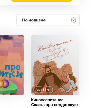
По новизне
10:31
6+
6+
Киновоспитание.
Сказка про солдатскую
ность
10:31