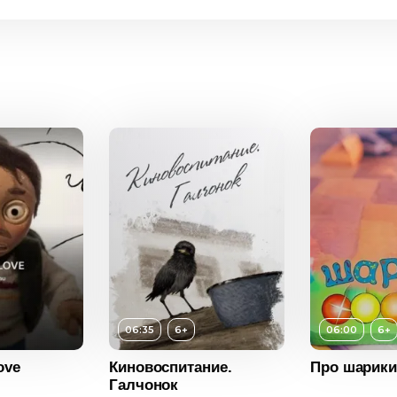
06:35
6+
06:00
6+
Возраст
6+
Возраст
ove
Киновоспитание.
Про шарики
6+
Галчонок
Длительность
06:00
Длитель