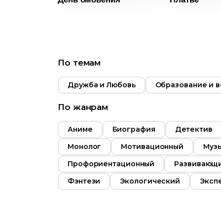
2018
Возраст
6+
Возраст
Великобритания
Длительность
06:27
Длительн
Год
2017
Год
Страна
Россия
По темам
Страна
Дружба и Любовь
Образование и 
По жанрам
Аниме
Биография
Детектив
Монолог
Мотивационный
Муз
Профориентационный
Развивающ
Фэнтези
Экологический
Эксп