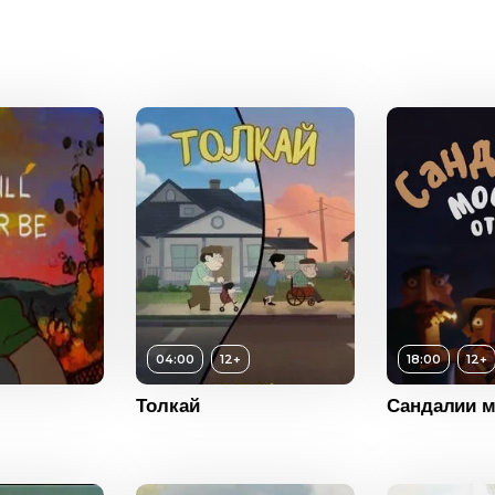
ость
06:35
Год
2015
Год
2019
Страна
Россия
Страна
Россия
12+
ость
04:00
2019
США
04:00
12+
18:00
12+
Толкай
Сандалии м
Возраст
12+
Возраст
Длительность
18:00
Длитель