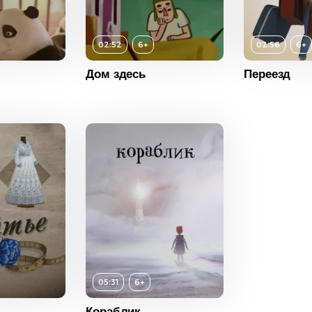
6+
ость
02:52
02:52
6+
02:56
6+
Возраст
6+
2018
Дом здесь
Переезд
Длительность
02:56
США
Год
2016
Страна
США
Возраст
Длитель
Год
Страна
05:31
6+
Кораблик