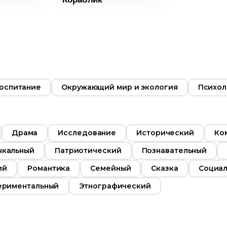
6+
ость
05:31
2018
Россия
воспитание
Окружающий мир и экология
Психол
Драма
Исследование
Исторический
Ко
ыкальный
Патриотический
Познавательный
ий
Романтика
Семейный
Сказка
Социа
ериментальный
Этнографический