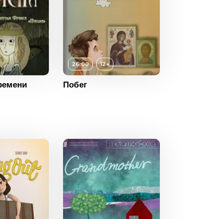
26:00
12+
ремени
Побег
12+
ность
26:00
2013
Россия