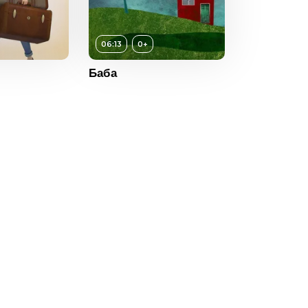
06:13
0+
Баба
0+
ность
06:13
2017
Болгария