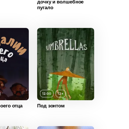
дочку и волшебное
пугало
2007
Россия
12:00
12+
оего отца
Под зонтом
12+
ность
12:00