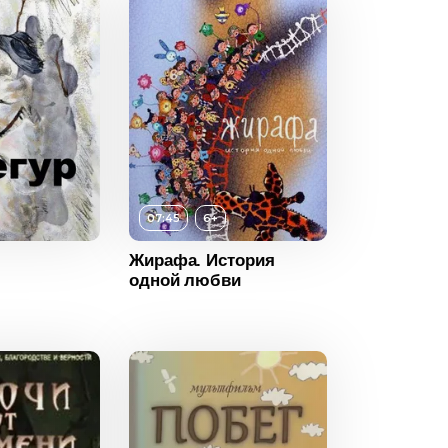
2020
Испания
6+
ность
07:45
07:45
6+
2014
Жирафа. История
одной любви
Россия