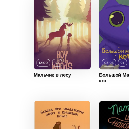
Возраст
0+
12:00
12+
05:03
0+
Длительность
05:03
12+
Мальчик в лесу
Большой Ма
Год
2016
Возраст
кот
сть
12:00
Страна
Россия
Длительн
2020
Год
Бразилия
Страна