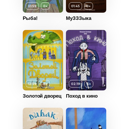
01:59
0+
01:45
0+
2023
Рыба!
МуЗЗЗыка
Россия
Возраст
6+
12:59
6+
02:19
6+
Длительность
Возраст
0+
02:19
Золотой дворец
Поход в кино
Длительность
Год
2013
01:45
Страна
Франция
Год
2024
Страна
Франция