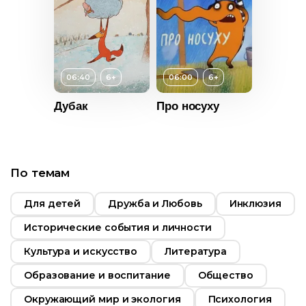
т
6+
ьность
т
6+
ьность
2021
06:40
6+
06:00
6+
Россия
Дубак
Про носуху
2017
Россия
Возраст
6+
По темам
Длительность
06:00
Для детей
Дружба и Любовь
Инклюзия
Год
2015
Исторические события и личности
Страна
Россия
Культура и искусство
Литература
Образование и воспитание
Общество
Окружающий мир и экология
Психология