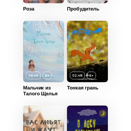
Роза
Пробудитель
08:45
6+
02:48
6+
Мальчик из
Тонкая грань
Талого Щелья
Возраст
6+
Длительность