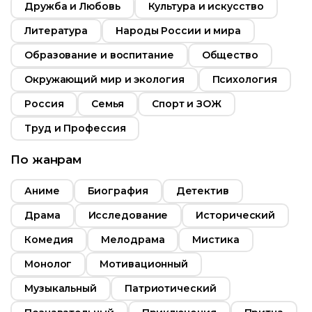
Дружба и Любовь
Культура и искусство
Бразилия
Литература
Народы России и мира
Образование и воспитание
Общество
Окружающий мир и экология
Психология
Россия
Семья
Спорт и ЗОЖ
Труд и Профессия
По жанрам
Аниме
Биография
Детектив
Драма
Исследование
Исторический
Комедия
Мелодрама
Мистика
Монолог
Мотивационный
Музыкальный
Патриотический