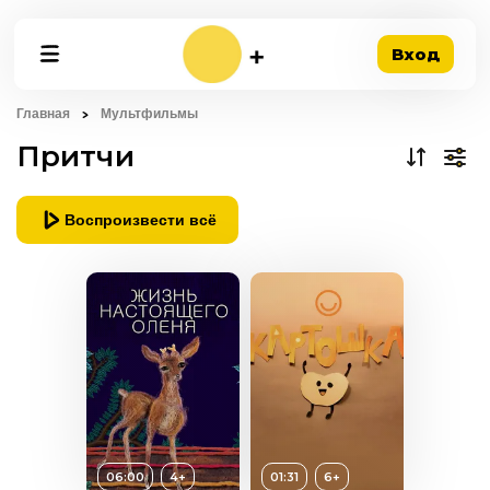
Вход
Главная
Мультфильмы
Притчи
Воспроизвести всё
т
4+
06:00
4+
01:31
6+