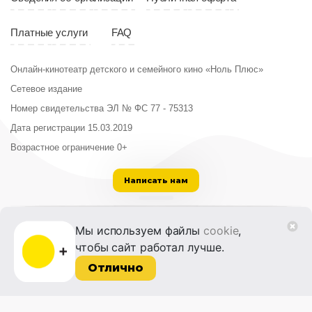
Платные услуги
FAQ
Онлайн-кинотеатр детского и семейного кино «Ноль Плюс»
Сетевое издание
Номер свидетельства ЭЛ № ФС 77 - 75313
Дата регистрации 15.03.2019
Возрастное ограничение 0+
Написать нам
ООО «Институт развития кино и медиа»
Мы используем файлы
cookie
,
Лицензия на образовательную деятельность
чтобы сайт работал лучше.
№ Л035-01215-72/00614094 от 30 августа
2022 г.
Отлично
© 2014-2026 Фонд «Жизнь и Дело»