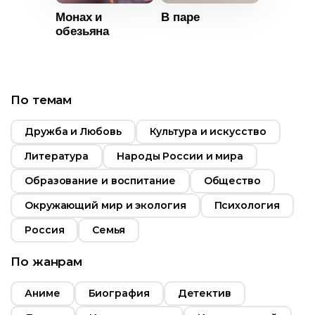
03:00
Монах и
В паре
обезьяна
Год
2015
Страна
т
6+
Великобритания
По темам
ьность
Дружба и Любовь
Культура и искусство
2010
Литература
Народы России и мира
США
Образование и воспитание
Общество
ры
Есть
Окружающий мир и экология
Психология
Россия
Семья
По жанрам
Аниме
Биография
Детектив