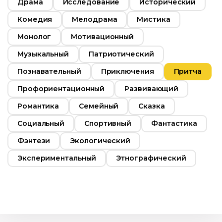
Драма
Исследование
Исторический
Комедия
Мелодрама
Мистика
Монолог
Мотивационный
Музыкальный
Патриотический
Познавательный
Приключения
Притча
Профориентационный
Развивающий
Романтика
Семейный
Сказка
Социальный
Спортивный
Фантастика
Фэнтези
Экологический
Экспериментальный
Этнографический