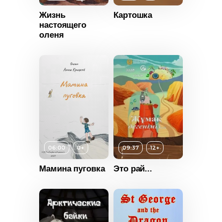
ьность
Жизнь
Картошка
настоящего
2015
Возраст
6+
оленя
Россия
Длительность
01:31
Год
2023
Страна
Россия
06:00
0+
09:37
12+
Мамина пуговка
Это рай...