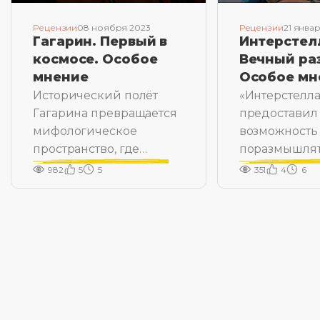
Рецензии
08 ноября 2023
Рецензии
21 янва
Гагарин. Первый в
Интерстел
космосе. Особое
Вечный ра
мнение
Особое мн
Исторический полёт
«Интерстелл
Гагарина превращается
предоставил
мифологическое
возможность
пространство, где
поразмышлят
рождается Герой
множестве с
982
5
5
351
4
6
тем.