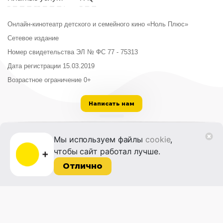
Онлайн-кинотеатр детского и семейного кино «Ноль Плюс»
Сетевое издание
Номер свидетельства ЭЛ № ФС 77 - 75313
Дата регистрации 15.03.2019
Возрастное ограничение 0+
Написать нам
ООО «Институт развития кино и медиа»
Мы используем файлы
cookie
,
Лицензия на образовательную деятельность
чтобы сайт работал лучше.
№ Л035-01215-72/00614094 от 30 августа
2022 г.
Отлично
© 2014-2026 Фонд «Жизнь и Дело»