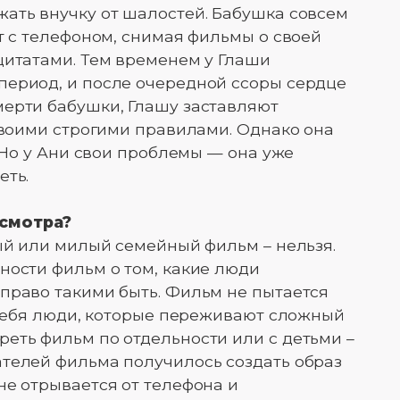
ать внучку от шалостей. Бабушка совсем
т с телефоном, снимая фильмы о своей
цитатами. Тем временем у Глаши
период, и после очередной ссоры сердце
мерти бабушки, Глашу заставляют
 своими строгими правилами. Однако она
. Но у Ани свои проблемы — она уже
еть.
осмотра?
ный или милый семейный фильм – нельзя.
ности фильм о том, какие люди
право такими быть. Фильм не пытается
т себя люди, которые переживают сложный
еть фильм по отдельности или с детьми –
ателей фильма получилось создать образ
не отрывается от телефона и