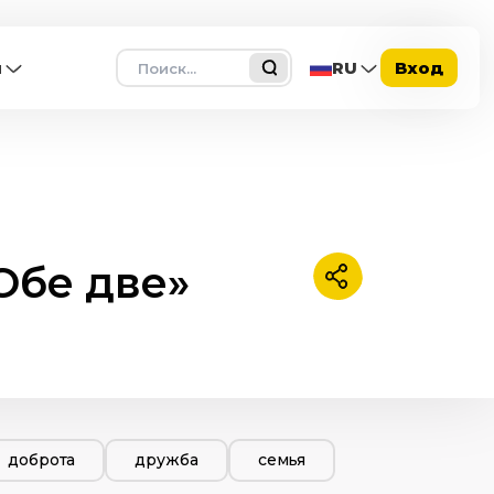
Поиск
ы
RU
Вход
Обе две»
Поделиться
доброта
дружба
семья