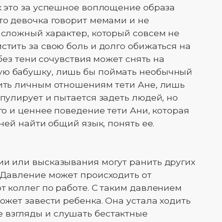
ак это за успешное воплощение образа
то девочка говорит мемами и не
е сложный характер, который совсем не
стить за свою боль и долго обижаться на
а без тени сочувствия может снять на
ую бабушку, лишь бы поймать необычный
дить личным отношениям тети Ане, лишь
ипулирует и пытается задеть людей, но
ого и ценнее поведение тети Ани, которая
 ней найти общий язык, понять ее.
ии или высказывания могут ранить других
. Давление может происходить от
т коллег по работе. С таким давлением
может завести ребенка. Она устала ходить
 взгляды и слушать бестактные