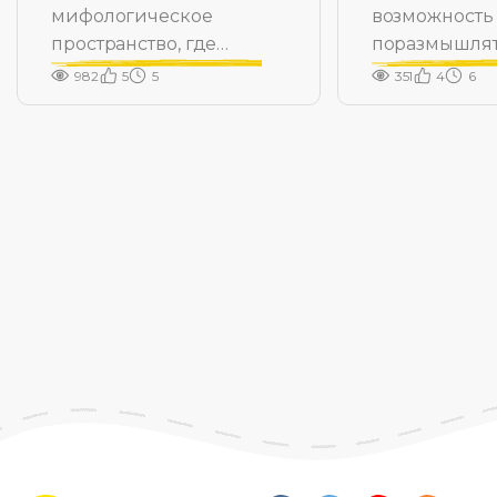
мифологическое
возможность
пространство, где
поразмышлят
рождается Герой
множестве с
982
5
5
351
4
6
тем.