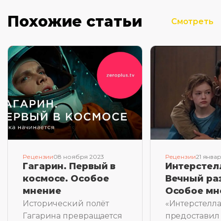
Похожие статьи
Смотреть
Рецензии
08 ноября 2023
Рецензии
21 янва
Гагарин. Первый в
Интерстел
космосе. Особое
Вечный ра
мнение
Особое мн
Исторический полёт
«Интерстелл
Гагарина превращается
предоставил