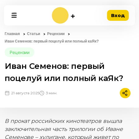
Вход
Главная
Статьи
Рецензии
Иван Семенов: первый поцелуй или полный каЯк?
Рецензии
Иван Семенов: первый
поцелуй или полный каЯк?
21 августа 2025
3 мин.
Подели
В прокат российских кинотеатров вышла
заключительная часть трилогии об Иване
Семенове – хулигане, который живет по