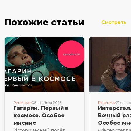
Похожие статьи
Смотреть
Рецензии
08 ноября 2023
Рецензии
21 янва
Гагарин. Первый в
Интерстел
космосе. Особое
Вечный ра
мнение
Особое мн
Исторический полёт
«Интерстелл