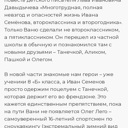
Давыдычева «Многотрудная, полная
невзгод и опасностей жизнь Ивана
Семёнова, второклассника и второгодника».
Только Ваню сделали не второклассником,
а пятиклассником. Он перешел из частной
школы в обычную и познакомился там с
новыми друзьями – Танечкой, Аликом,
Пашкой и Олегом.
В новой части знакомые нам герои – уже
ученики 8 «Б» класса, а Иван Семенов
просто одержим поцелуем с Танечкой,
которая держит его во френдзоне. Это
кажется единственным препятствием, пока
на пути Вани не появляется Олег Лего –
самоуверенный 16-летний спортсмен по
сноукаякингу (экстремальный зимний вид