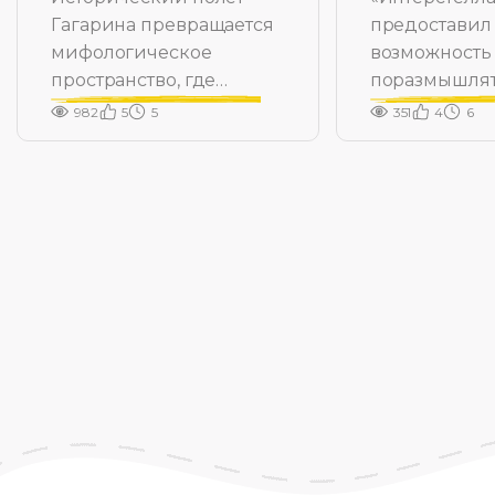
Гагарина превращается
предоставил
мифологическое
возможность
пространство, где
поразмышлят
рождается Герой
множестве с
982
5
5
351
4
6
тем.