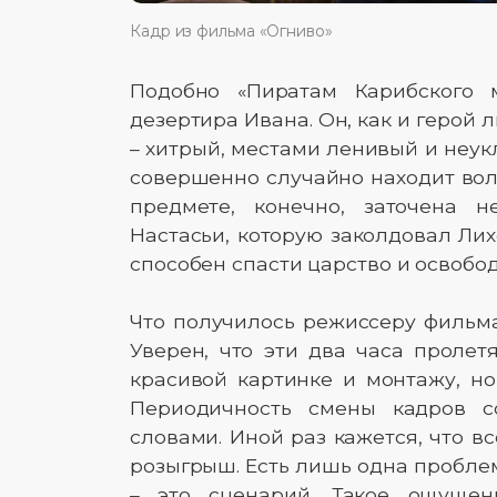
Кадр из фильма «Огниво»
Подобно «Пиратам Карибского м
дезертира Ивана. Он, как и геро
– хитрый, местами ленивый и неук
совершенно случайно находит во
предмете, конечно, заточена 
Настасьи, которую заколдовал Лих
способен спасти царство и освобод
Что получилось режиссеру фильма
Уверен, что эти два часа пролет
красивой картинке и монтажу, но
Периодичность смены кадров с
словами. Иной раз кажется, что вс
розыгрыш. Есть лишь одна пробле
– это сценарий. Такое ощущен