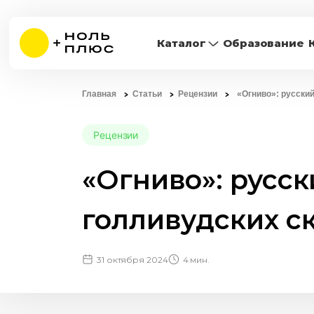
Каталог
Образование
Главная
Статьи
Рецензии
«Огниво»: русски
Рецензии
«Огниво»: русс
голливудских с
31 октября 2024
4 мин.