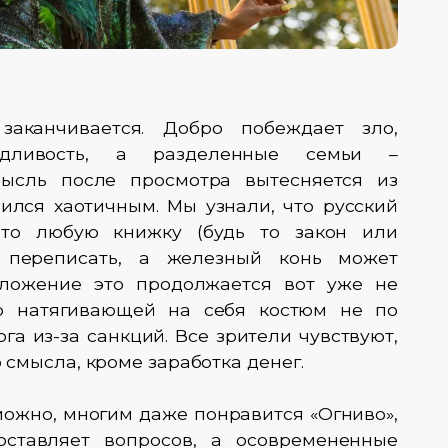
заканчивается. Добро побеждает зло,
едливость, а разделенные семьи –
мысль после просмотра вытесняется из
чился хаотичным. Мы узнали, что русский
что любую книжку (будь то закон или
 переписать, а железный конь может
Положение это продолжается вот уже не
о натягивающей на себя костюм не по
га из-за санкций. Все зрители чувствуют,
о смысла, кроме заработка денег.
зможно, многим даже понравится «Огниво»,
оставляет вопросов, а осовремененные