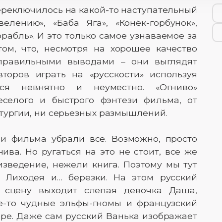
переключилось на какой-то наступательный
елению», «Баба Яга», «Конёк-горбунок»,
рабль». И это только самое узнаваемое за
том, что, несмотря на хорошее качество
правильными выводами – они выглядят
торов играть на «русскости» используя
тся невнятно и неуместно. «Огниво»
селого и быстрого фэнтези фильма, от
тургии, ни серьезных размышлений.
ли фильма убрали все. Возможно, просто
ива. Но ругаться на это не стоит, все же
зведение, нежели книга. Поэтому мы тут
о Лиходея и… березки. На этом русский
а сцену выходит слепая девочка Даша,
е-то чудные эльфы-гномы и французский
ре. Даже сам русский Ванька изображает