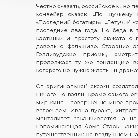
Честно сказать, российское кино 
конвейер сказок: «По щучьему в
«Последний богатырь», «Летучий ко
последние два года. Но беда в 
картинки и простоту сюжета с 
довольно фальшиво. Старание ав
Голливудские приемы, смотри
продолжает ту же тенденцию ве
которого не нужно ждать ни драма
От оригинальной сказки создате
ничего не взяли, кроме самого огн
мир кино - совершенно иное прои
встречаем Ивана-дурака, хитрог
менталитет заканчивается, а н
напоминающая Арью Старк, каки
путешественник на воздушном ша