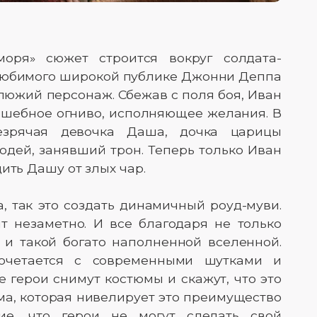
оря» сюжет строится вокруг солдата-
й любимого широкой публике Джонни Деппа
люжий персонаж. Сбежав с поля боя, Иван
лшебное огниво, исполняющее желания. В
незрячая девочка Даша, дочка царицы
одей, занявший трон. Теперь только Иван
ить Дашу от злых чар.
, так это создать динамичный роуд-муви.
ят незаметно. И все благодаря не только
 и такой богато наполненной вселенной.
очетается с современными шутками и
е герои снимут костюмы и скажут, что это
ма, которая нивелирует это преимущество
ие, что герои не могут сделать свой