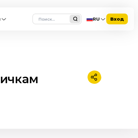
Поиск
ы
RU
Вход
дичкам
Поделиться