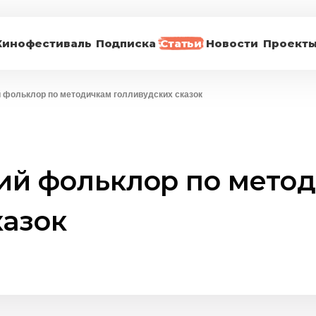
Кинофестиваль
Подписка
Статьи
Новости
Проект
й фольклор по методичкам голливудских сказок
кий фольклор по мето
казок