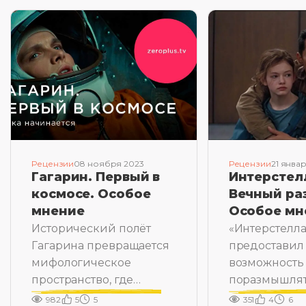
Рецензии
08 ноября 2023
Рецензии
21 янва
Гагарин. Первый в
Интерстел
космосе. Особое
Вечный ра
мнение
Особое мн
Исторический полёт
«Интерстелл
Гагарина превращается
предоставил
мифологическое
возможность
пространство, где
поразмышлят
рождается Герой
множестве с
982
5
5
351
4
6