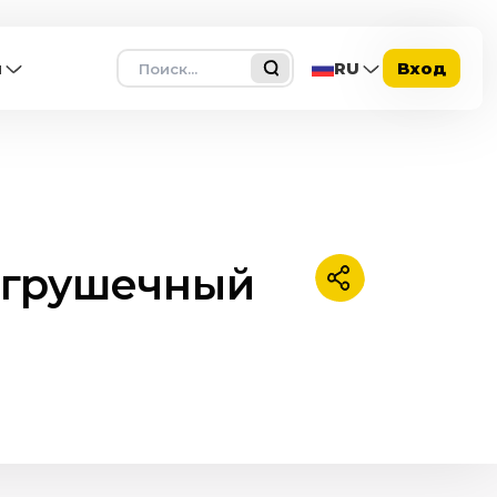
Поиск
ы
RU
Вход
 игрушечный
Поделиться