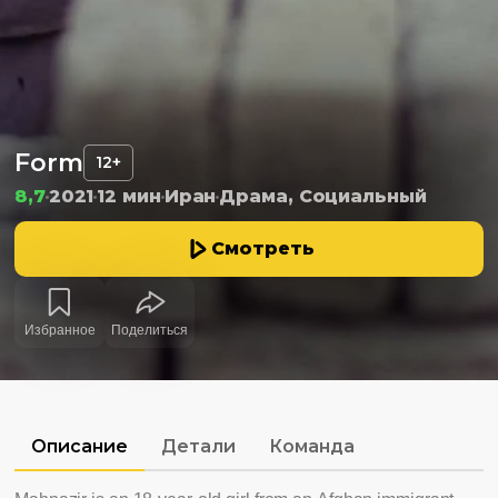
Form
12+
8,7
2021
12 мин
Иран
Драма, Социальный
Смотреть
Избранное
Поделиться
Описание
Детали
Команда