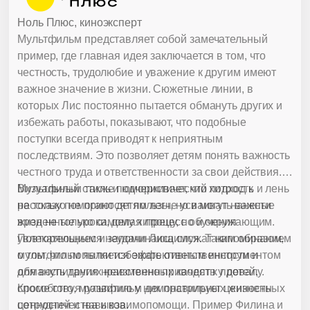
Ноль Плюс, киноэксперт
Мультфильм представляет собой замечательный
пример, где главная идея заключается в том, что
честность, трудолюбие и уважение к другим имеют
важное значение в жизни. Сюжетные линии, в
которых Лис постоянно пытается обмануть других и
избежать работы, показывают, что подобные
поступки всегда приводят к неприятным
последствиям. Это позволяет детям понять важность
честного труда и ответственности за свои действия.
Мультфильм также подчеркивает, что хитрость и лень
Визуальный стиль и юмористический подход к
не только не приносят пользы, но и могут нанести
рассказу помогают детям легче усваивать важные
вред не только самому хитрецу, но и окружающим.
жизненные уроки, делая процесс обучения
Повторяющиеся неудачи Лиса служат напоминанием
увлекательным и запоминающимся. Таким образом,
о том, что попытки избежать ответственности и
мультфильм является эффективным инструментом
обмануть других неизменно приводят к провалу.
для воспитания нравственных качеств у детей,
Кроме того, мультфильм демонстрирует ценность
способствуя развитию у них правильных жизненных
сотрудничества и взаимопомощи. Пример Филина и
ценностей и навыков.