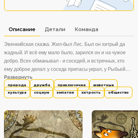
Описание
Детали
Команда
Эвенкийская сказка. Жил-был Лис. Был он хитрый да
жадный. И всё ему мало было, зарился он и на чужое
добро. Всех обманывал - и соседей, и встречных, кто
ему доброе делал: у соседа припасы украл, у Рыбьей
Развернуть
Матери - хвост золотой. Хотел и медведя, который его
природа
дружба
приключения
животные
обогрел-накормил, обмануть. Да только собрались все
культура
социум
эмпатия
хитрость
общество
обиженные и сами Лиса обхитрили - да так, что он
посмешищем стал, и от жены горячих получил.