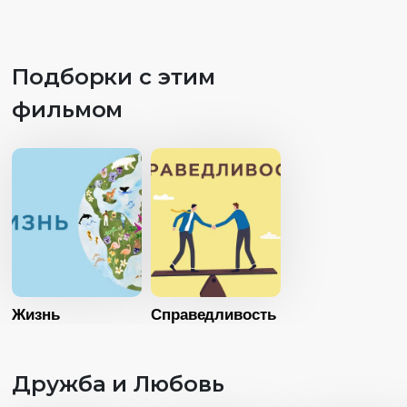
05:12
Год
2020
Подборки с этим
Страна
Россия
Возраст
фильмом
Язык
Русский
Длительность
13:16
Возраст
0+
Год
20
Длительность
07:35
Страна
Росс
Год
2015
Язык
Русск
Страна
Россия
Язык
Без диалогов
Жизнь
Справедливость
Дружба и Любовь