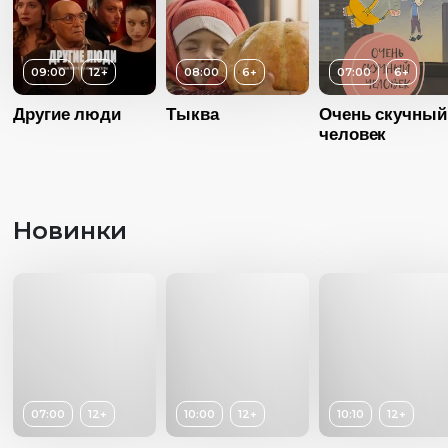
Длительность
27:00
Возраст
12+
Год
20
09:00
12+
08:00
6+
07:00
6+
Длительность
29:29
Страна
Росс
Другие люди
Тыква
Очень скучный
человек
Год
2015
Язык
Русск
Возраст
Страна
Россия
Длительность
Язык
Русский
Возраст
6+
Новинки
02:40
Возраст
6+
Длительность
Год
20
08:00
Длительность
07:00
Страна
Росс
Год
2014
Год
2015
Язык
Русск
Страна
Россия
Страна
Россия
Субтитры
Есть
Язык
Русский
07:00
12+
10:00
12+
10:10
12+
Язык
Русский