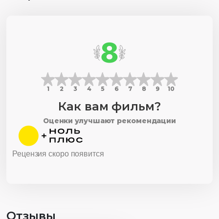
8
1
2
3
4
5
6
7
8
9
10
Как вам фильм?
Оценки улучшают рекомендации
Рецензия скоро появится
Отзывы