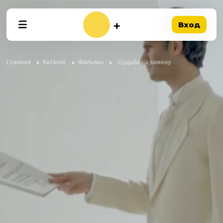
Вход
Главная
Каталог
Фильмы
Судьба на замену