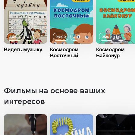
26:00
6+
04:00
3+
05:00
3+
Видеть музыку
Космодром
Космодром
Восточный
Байконур
Фильмы на основе ваших
интересов
Возраст
3+
Возраст
Длительность
Длительность
04:00
04:00
Возраст
3+