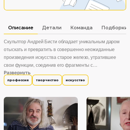
Описание
Детали
Команда
Подборки
Скульптор Андрей Бисти обладает уникальным даром
отыскать и превратить в совершенно неожиданные
произведения искусства старое железо, утратившее
свои функции, соединив его фрагменты с
Развернуть
современностью, сегодняшним днем, дав вторую, новую
профессия
творчество
искусство
жизнь.