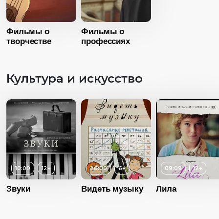
Год
20
Субтитры
Есть
Страна
Росс
Фильмы о
Фильмы о
Язык
Язык
Русск
творчестве
Русский дубляж
профессиях
Культура и искусство
10:00
12+
26:00
6+
09:09
12+
Звуки
Видеть музыку
Лила
Возраст
1
Длительность
02:42