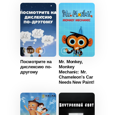
т
6+
Страна
Россия
ьность
2023
Россия
Возраст
6+
т
8+
03:35
8+
05:16
0+
Длительность
ьность
07:55
Посмотрите на
Mr. Monkey,
дислексию по-
Monkey
Год
2016
2017
другому
Mechanic: Mr.
Страна
Россия
Chameleon's Car
Needs New Paint!
британия
Возраст
0+
Длительность
05:16