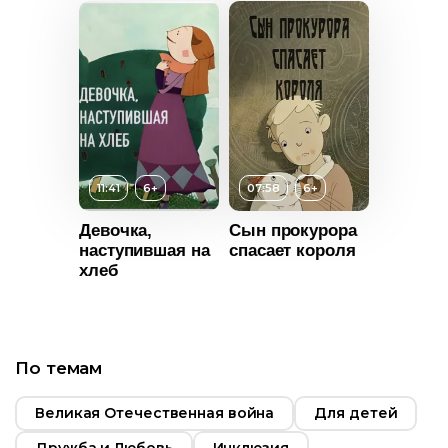
06:35
Год
2020
Страна
Россия
т
12+
ьность
11:41
6+
07:58
6+
Девочка,
Сын прокурора
2020
наступившая на
спасает короля
хлеб
Испания
По темам
Возраст
6+
Великая Отечественная война
Для детей
Длительность
07:58