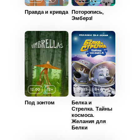
Год
2020
Правда и кривда
Поторопись,
Эмберз!
Страна
Россия
т
10+
ьность
2020
12:00
Возраст
12+
0+
06:35
0+
Россия
Длительность
Под зонтом
Белка и
07:00
Стрелка. Тайны
космоса.
Год
2020
Желания для
Белки
Возраст
0+
Страна
Великобритания
Длительность