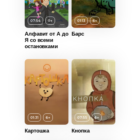
07:54
0+
01:13
6+
Алфавит от А до
Барс
Я со всеми
т
0+
остановками
ьность
2024
Россия
Возраст
6+
Длительность
01:31
6+
07:55
6+
01:13
Картошка
Кнопка
Год
2022