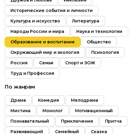
Дружба и Любовь
Инклюзия
т
6+
Год
2010
Исторические события и личности
ьность
Страна
Россия
Культура и искусство
Литература
2007
Народы России и мира
Наука и технологии
Россия
Образование и воспитание
Общество
Окружающий мир и экология
Психология
Россия
Семья
Спорт и ЗОЖ
Труд и Профессия
По жанрам
Драма
Комедия
Мелодрама
Мистика
Монолог
Мотивационный
Познавательный
Приключения
Притча
Развивающий
Семейный
Сказка