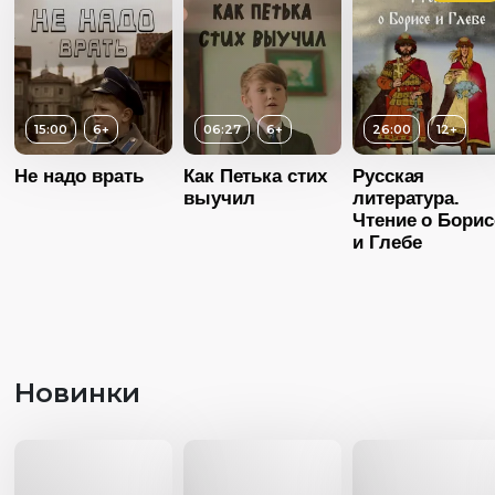
26:06
Год
20
Возраст
12+
Страна
Росс
Возраст
12+
Длительность
Язык
Русск
15:00
6+
06:27
6+
26:00
12+
26:39
Длительность
07:00
Не надо врать
Как Петька стих
Русская
Год
2012
выучил
литература.
Год
2014
Чтение о Борис
Страна
Россия
и Глебе
Страна
Россия
Язык
Русский
Язык
Русский
Новинки
Возраст
6+
Длительность