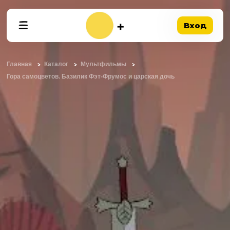
Вход
Главная
Каталог
Мультфильмы
Гора самоцветов. Базилик Фэт-Фрумос и царская дочь