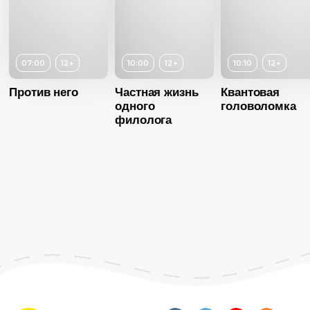
Возраст
1
06:27
Возраст
12+
Длительность
Год
2017
26:06
Длительность
Страна
Россия
26:00
07:00
12+
10:00
12+
10:10
12+
Год
20
Язык
Русский
Год
2015
Против него
Частная жизнь
Квантовая
Страна
Росс
одного
головоломка
Страна
Россия
Возраст
1
Язык
Русск
филолога
Язык
Русский
Длительность
11:56
Год
20
Страна
Росс
Возраст
12+
Длительность
Возраст
12+
10:00
Длительность
Год
2023