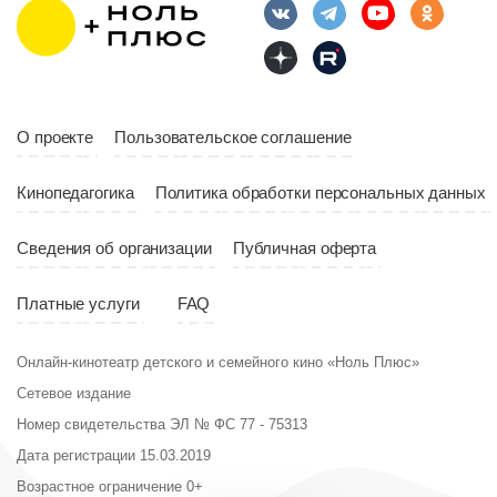
10:10
Страна
Россия
Год
2023
Страна
Россия
О проекте
Пользовательское соглашение
Кинопедагогика
Политика обработки персональных данных
Сведения об организации
Публичная оферта
Платные услуги
FAQ
Онлайн-кинотеатр детского и семейного кино «Ноль Плюс»
Сетевое издание
Номер свидетельства ЭЛ № ФС 77 - 75313
Дата регистрации 15.03.2019
Возрастное ограничение 0+