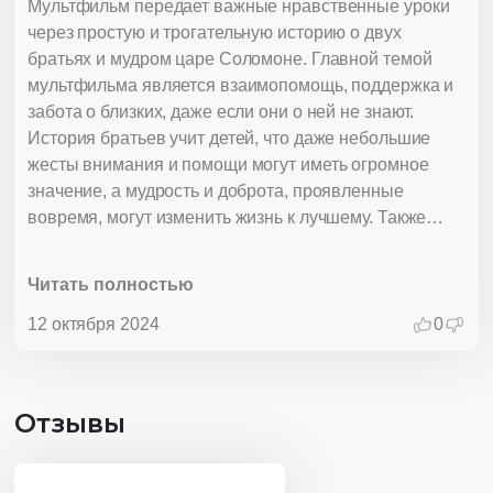
Мультфильм передает важные нравственные уроки
через простую и трогательную историю о двух
братьях и мудром царе Соломоне. Главной темой
мультфильма является взаимопомощь, поддержка и
забота о близких, даже если они о ней не знают.
История братьев учит детей, что даже небольшие
жесты внимания и помощи могут иметь огромное
значение, а мудрость и доброта, проявленные
вовремя, могут изменить жизнь к лучшему. Также
мультфильм знакомит зрителей с древней еврейской
культурой, алфавитом и традициями, создавая
Читать полностью
контекст для погружения в историческое и культурное
наследие этого народа.
12 октября 2024
0
Отзывы