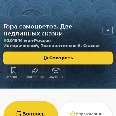
Гора самоцветов. Две
6+
недлинных сказки
9
2015
14 мин
Россия
Исторический, Познавательный, Сказка
Смотреть
Избранное
Поделиться
Обучение
Вопросы
Упражнения