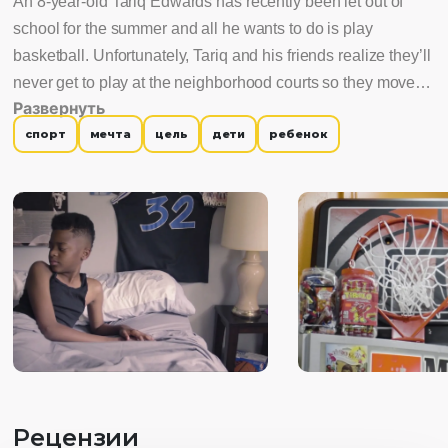
An 8-year-old Tariq Edwards has recently been let out of
school for the summer and all he wants to do is play
basketball. Unfortunately, Tariq and his friends realize they’ll
never get to play at the neighborhood courts so they move
Развернуть
on to other things. Tariq, still stuck on playing ball, gets the
спорт
мечта
цель
дети
ребенок
opportunity of a lifetime when he spots a basketball hoop for
sale, but he doesn’t have enough money to purchase it.
Tariq has to make a tough decision, to work for his hoop or
enjoy his summer with his friends. Will his wildest dreams
come true?
Рецензии