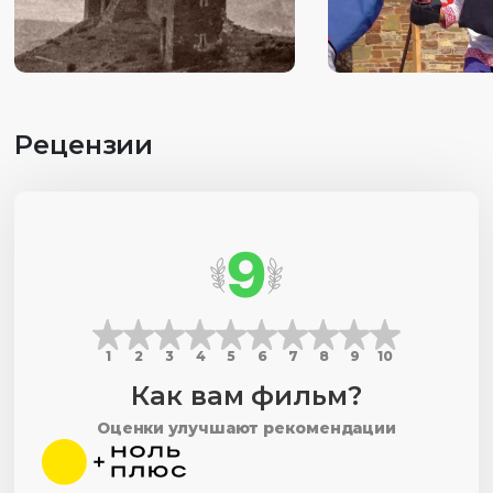
мероприятий, в том числе и рыцарский «Генуэзский
шлем».
Рецензии
9
1
2
3
4
5
6
7
8
9
10
Как вам фильм?
Оценки улучшают рекомендации