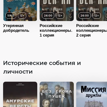
59:13
12+
26:00
12+
26:00
12+
Утерянная
Российские
Российские
добродетель
коллекционеры.
коллекционеры
1 серия
2 серия
Исторические события и
Возраст
1
личности
Длительность
11:25
Год
20
Возраст
12+
Возраст
12+
Страна
Росс
Длительность
Длительность
Язык
Русск
26:00
26:00