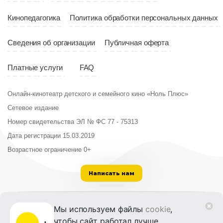
Кинопедагогика
Политика обработки персональных данных
Сведения об организации
Публичная оферта
Платные услуги
FAQ
Онлайн-кинотеатр детского и семейного кино «Ноль Плюс»
Сетевое издание
Номер свидетельства ЭЛ № ФС 77 - 75313
Дата регистрации 15.03.2019
Возрастное ограничение 0+
Написать нам
ООО «Институт развития кино и медиа»
Мы используем файлы
cookie
,
Лицензия на образовательную деятельность
чтобы сайт работал лучше.
№ Л035-01215-72/00614094 от 30 августа