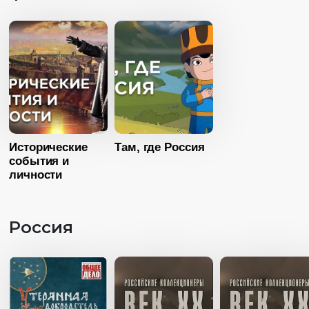
Возраст
12+
Страна
Росс
Язык
Русский
Длительность
Язык
Русск
52:46
Год
2022
Страна
Россия
Язык
Русский
Исторические
Там, где Россия
события и
личности
Россия