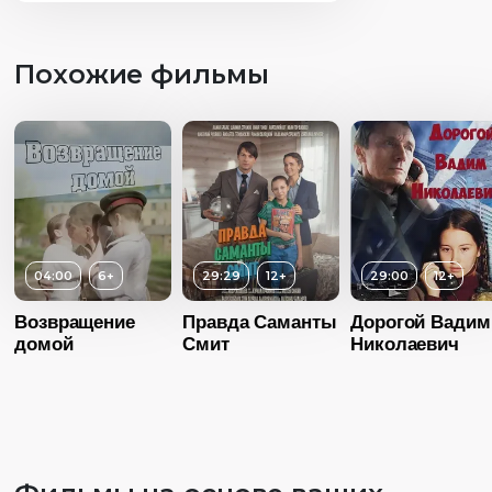
Похожие фильмы
04:00
6+
29:29
12+
29:00
12+
Возвращение
Правда Саманты
Дорогой Вадим
домой
Смит
Николаевич