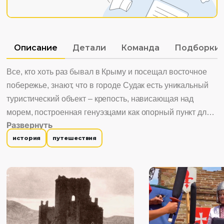
Описание
Детали
Команда
Подборки
Все, кто хоть раз бывал в Крыму и посещал восточное
побережье, знают, что в городе Судак есть уникальный
туристический объект – крепость, нависающая над
морем, построенная генуэзцами как опорный пункт для
Развернуть
своей колонии в северном Причерноморье. Место это
история
путешествия
сакральное для всех крымчан, связано оно с Великим
Шелковым путем. Город, расположившийся у подножия
Крепостной горы – Сурож, Сугдея, Судак, упоминался
еще в древнерусских и византийских летописях. Сегодня
от тех давних времен сохранились крепостные стены да
несколько построек разных времен. В память о древней
истории крепости, здесь проводится много интересных