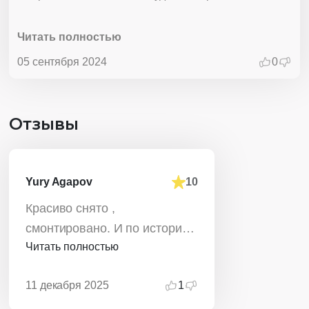
занимает важное место в сюжете, подчёркивая, как
реставрационные работы помогают сохранить это
Читать полностью
архитектурное сокровище.
05 сентября 2024
0
Отзывы
Yury Agapov
10
Красиво снято ,
смонтировано. И по истории
Читать полностью
всё грамотно. Рекомендую.
11 декабря 2025
1