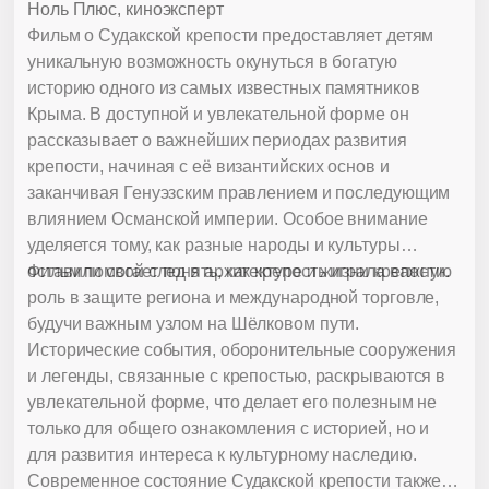
Ноль Плюс, киноэксперт
Фильм о Судакской крепости предоставляет детям
уникальную возможность окунуться в богатую
историю одного из самых известных памятников
Крыма. В доступной и увлекательной форме он
рассказывает о важнейших периодах развития
крепости, начиная с её византийских основ и
заканчивая Генуэзским правлением и последующим
влиянием Османской империи. Особое внимание
уделяется тому, как разные народы и культуры
оставили свой след в архитектуре и жизни крепости.
Фильм помогает понять, как крепость играла важную
роль в защите региона и международной торговле,
будучи важным узлом на Шёлковом пути.
Исторические события, оборонительные сооружения
и легенды, связанные с крепостью, раскрываются в
увлекательной форме, что делает его полезным не
только для общего ознакомления с историей, но и
для развития интереса к культурному наследию.
Современное состояние Судакской крепости также