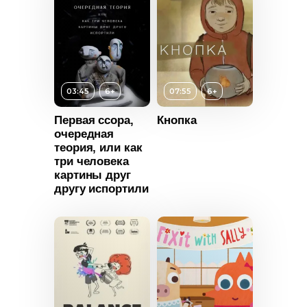
Длительность
Россия
02:00
Год
2015
Страна
Канада
03:45
6+
07:55
6+
Первая ссора,
Кнопка
очередная
теория, или как
три человека
картины друг
другу испортили
т
6+
ьность
Возраст
6+
Длительность
2022
07:55