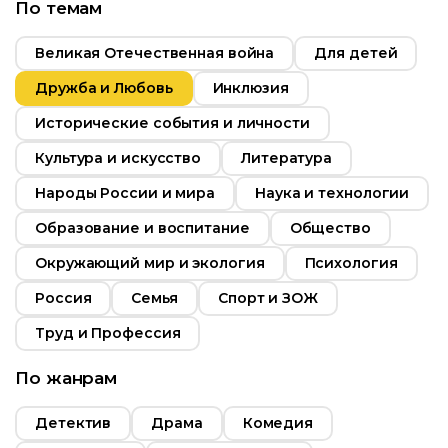
По темам
т
6+
Великая Отечественная война
Для детей
ьность
Дружба и Любовь
Инклюзия
2019
Исторические события и личности
Россия
Культура и искусство
Литература
Народы России и мира
Наука и технологии
Образование и воспитание
Общество
Окружающий мир и экология
Психология
Россия
Семья
Спорт и ЗОЖ
Труд и Профессия
По жанрам
Детектив
Драма
Комедия