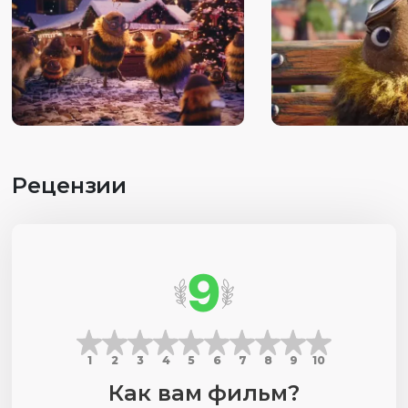
Рецензии
9
1
2
3
4
5
6
7
8
9
10
Как вам фильм?