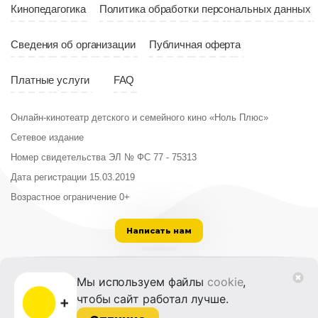
Кинопедагогика
Политика обработки персональных данных
Сведения об организации
Публичная оферта
Платные услуги
FAQ
Онлайн-кинотеатр детского и семейного кино «Ноль Плюс»
Сетевое издание
Номер свидетельства ЭЛ № ФС 77 - 75313
Дата регистрации 15.03.2019
Возрастное ограничение 0+
Написать нам
ООО «Институт развития кино и медиа»
Мы используем файлы
cookie
,
Лицензия на образовательную деятельность
чтобы сайт работал лучше.
№ Л035-01215-72/00614094 от 30 августа
2022 г.