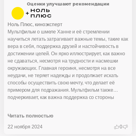
Оценки улучшают рекомендации
Ноль Плюс, киноэксперт
Мультфильм о шмеле Ханне и её стремлении
научиться летать затрагивает важные темы, такие как
вера в себя, поддержка друзей и настойчивость в
достижении целей. Он ярко иллюстрирует, как важно
не сдаваться, несмотря на трудности и насмешки
окружающих. Главная героиня, несмотря на все
неудачи, не теряет надежды и продолжает искать
способы осуществить свою мечту, что делает её
примером для подражания. Мультфильм также
подчеркивает, как важна поддержка со стороны
близких и друзей. Именно благодаря этой поддержке
Ханна находит силы двигаться вперёд и
Читать полностью
преодолевать преграды. Атмосфера новогоднего
чуда усиливает посыл мультфильма, показывая, как
22 ноября 2024
0
вера в чудеса может вдохновить на достижение