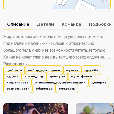
Описание
Детали
Команда
Подборки
Мир, в котором его жители-шмели уверены в том, что
при наличии маленьких крыльев и относительно
большого тела у них нет возможности летать. И только
Ханна не хочет слепо верить тому, что говорят другие, и
Развернуть
в вместо этого преследует свою собственную мечту.
доброта
выбор_и_поступки
музыка
дружба
чудеса
новый_год
культура
мультфильм
искренность
отношения_со_сверстниками
доверие
возможности
общество
смелость