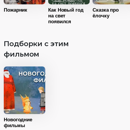
Пожарник
Как Новый год
Сказка про
Возраст
6+
на свет
ёлочку
появился
Длительность
Возраст
13:00
Длительность
Год
2011
Подборки с этим
09:59
Страна
Россия
фильмом
Год
20
Язык
Русский
Страна
Росс
Язык
Русск
Возраст
6+
Длительность
27:00
Год
2013
Страна
Россия
Новогодние
фильмы
Язык
Русский