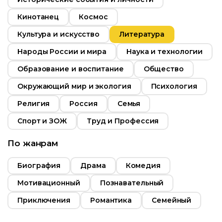
ьность
Кинотанец
Космос
Культура и искусство
Литература
2015
Народы России и мира
Наука и технологии
Россия
Образование и воспитание
Общество
Окружающий мир и экология
Психология
Религия
Россия
Семья
Спорт и ЗОЖ
Труд и Профессия
По жанрам
Биография
Драма
Комедия
Мотивационный
Познавательный
Приключения
Романтика
Семейный