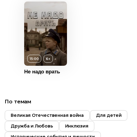
ьность
2014
Россия
Возраст
6+
Длительность
15:00
6+
06:27
Не надо врать
Год
2017
Страна
Россия
По темам
Великая Отечественная война
Для детей
Дружба и Любовь
Инклюзия
т
6+
Исторические события и личности