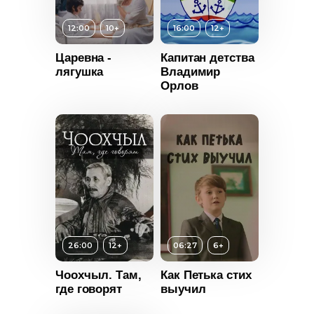
12:00
10+
16:00
12+
Царевна -
Капитан детства
Возраст
12+
лягушка
Владимир
Орлов
Длительность
16:00
Год
2021
Страна
Россия
т
10+
ьность
26:00
12+
06:27
6+
2022
Чоохчыл. Там,
Как Петька стих
Россия
где говорят
выучил
т
12+