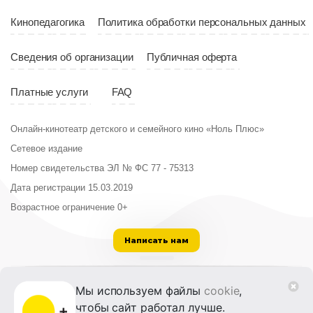
Кинопедагогика
Политика обработки персональных данных
Сведения об организации
Публичная оферта
Платные услуги
FAQ
Онлайн-кинотеатр детского и семейного кино «Ноль Плюс»
Сетевое издание
Номер свидетельства ЭЛ № ФС 77 - 75313
Дата регистрации 15.03.2019
Возрастное ограничение 0+
Написать нам
ООО «Институт развития кино и медиа»
Мы используем файлы
cookie
,
Лицензия на образовательную деятельность
чтобы сайт работал лучше.
№ Л035-01215-72/00614094 от 30 августа