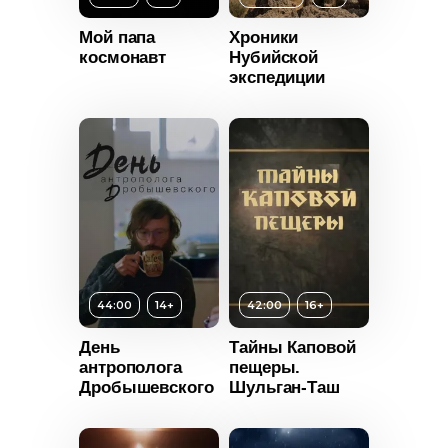
25:36
Мой папа
Хроники
2022
Год
2025
космонавт
Нубийской
Россия
Страна
Россия
экспедиции
Возраст
16+
Длительность
01:00:00
Год
2021
т
12+
Страна
Россия
ьность
44:00
14+
42:00
16+
2021
День
Тайны Каповой
Россия
антрополога
пещеры.
Возраст
16+
Дробышевского
Шульган-Таш
Длительность
42:00