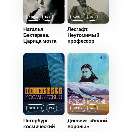
2021
38:53
14+
52:02
14+
Россия
Наталья
Лесгафт.
Возраст
14+
Бехтерева.
Неутомимый
т
14+
Царица мозга
профессор
Длительность
52:02
ьность
Год
2023
2023
Страна
Россия
Россия
01:18:08
12+
39:02
14+
Возраст
14+
Длительность
Петербург
Дневник «белой
39:02
космический
вороны»