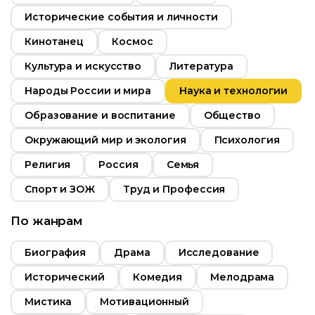
Исторические события и личности
2016
Кинотанец
Космос
Россия
Культура и искусство
Литература
Народы России и мира
Наука и технологии
Образование и воспитание
Общество
Окружающий мир и экология
Психология
Религия
Россия
Семья
Спорт и ЗОЖ
Труд и Профессия
По жанрам
Биография
Драма
Исследование
Исторический
Комедия
Мелодрама
Мистика
Мотивационный