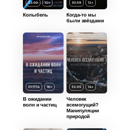
Год
2019
25:00
12+
30:59
12+
Страна
Россия
Колыбель
Когда-то мы
были звёздами
т
12+
ьность
Возраст
12+
2016
Длительность
01:17:14
16+
52:05
14+
Россия
30:59
В ожидании
Человек
Год
2013
волн и частиц
всемогущий?
Страна
Россия
Манипуляции
природой