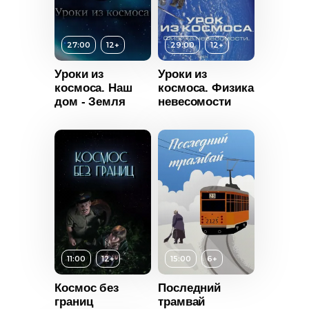
28:00
2018
Год
2017
Россия
27:00
12+
29:00
12+
Страна
Россия
Уроки из
Уроки из
космоса. Наш
космоса. Физика
дом - Земля
невесомости
Возраст
12+
11:00
12+
15:00
6+
Длительность
т
12+
29:00
Космос без
Последний
границ
трамвай
ьность
Год
2014