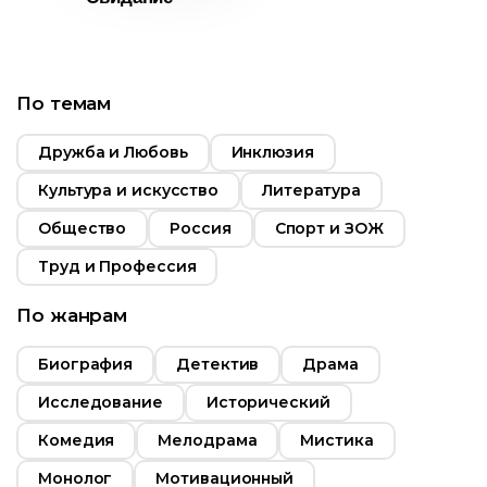
15:16
Год
2018
Страна
Россия
По темам
Дружба и Любовь
Инклюзия
Культура и искусство
Литература
Общество
Россия
Спорт и ЗОЖ
Труд и Профессия
т
16+
ьность
По жанрам
Биография
Детектив
Драма
2018
Исследование
Исторический
Россия
Комедия
Мелодрама
Мистика
Монолог
Мотивационный