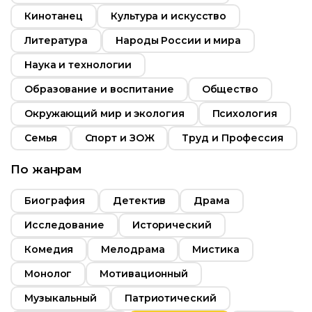
Страна
Мексика
Кинотанец
Культура и искусство
Литература
Народы России и мира
Наука и технологии
Образование и воспитание
Общество
Окружающий мир и экология
Психология
Семья
Спорт и ЗОЖ
Труд и Профессия
По жанрам
Биография
Детектив
Драма
Исследование
Исторический
Комедия
Мелодрама
Мистика
Монолог
Мотивационный
Музыкальный
Патриотический