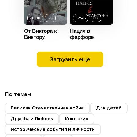
Длительность
06:50
26:00
12+
52:46
12+
Год
2020
От Виктора к
Нация в
Страна
Россия
Виктору
фарфоре
Загрузить еще
т
12+
ьность
Возраст
12+
2017
По темам
Длительность
Россия
52:46
Великая Отечественная война
Для детей
Год
2022
Дружба и Любовь
Инклюзия
Страна
Россия
Исторические события и личности