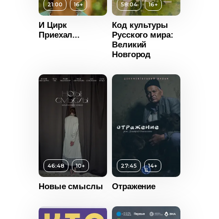
21:00
16+
58:04
16+
Год
2024
И Цирк
Код культуры
Страна
Россия
Приехал...
Русского мира:
Великий
Новгород
46:48
10+
27:45
14+
т
16+
Возраст
16+
Новые смыслы
Отражение
ьность
Длительность
58:04
2014
Год
2025