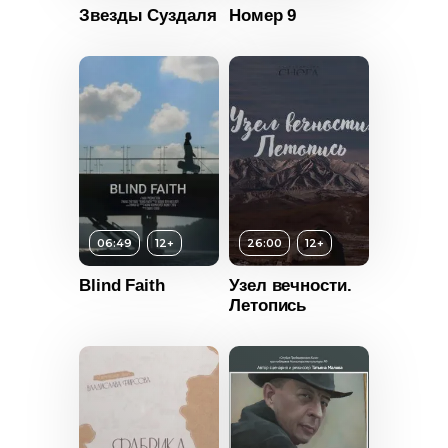
Россия
Звезды Суздаля
Номер 9
Возраст
14+
Длительность
08:51
06:49
12+
26:00
12+
Возраст
12+
Год
2015
Длительность
Blind Faith
Узел вечности.
т
12+
Страна
Россия
26:00
Летопись
ьность
Год
2014
Страна
Россия
2024
т
12+
Россия
ьность