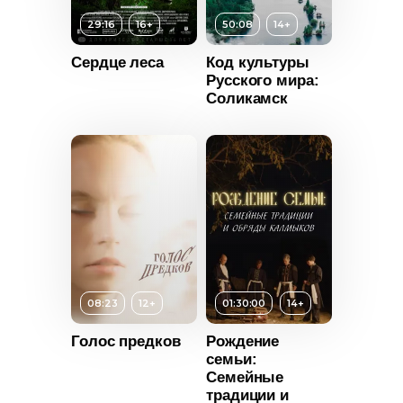
29:16
16+
50:08
14+
Сердце леса
Код культуры
Русского мира:
Соликамск
т
16+
ьность
2025
08:23
12+
01:30:00
14+
Россия
Голос предков
Рождение
семьи:
Возраст
14+
Семейные
традиции и