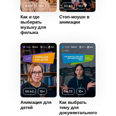
03:51
10+
02:57
10+
Возраст
10+
Как и где
Стоп-моушн в
выбирать
анимации
Длительность
Возраст
10+
музыку для
06:24
фильма
Длительность
Год
2025
02:57
Страна
Россия
Год
2025
т
10+
Страна
Россия
ьность
2025
Россия
05:42
10+
04:33
10+
Анимация для
Как выбрать
детей
тему для
документального