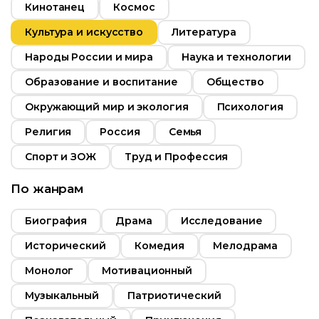
Кинотанец
Космос
Культура и искусство
Литература
Народы России и мира
Наука и технологии
Образование и воспитание
Общество
Окружающий мир и экология
Психология
Религия
Россия
Семья
Спорт и ЗОЖ
Труд и Профессия
По жанрам
Биография
Драма
Исследование
Исторический
Комедия
Мелодрама
Монолог
Мотивационный
Музыкальный
Патриотический