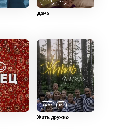
05:38
12+
12+
ДэРэ
ность
05:38
2022
Россия
12+
ность
44:03
44:03
12+
2021
Жить дружно
Россия