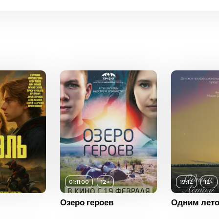
Возраст
12+
Возраст
01:11:00
12+
19:12
12+
Длительность
19:12
Длитель
12+
Озеро героев
Одним лето
Год
2024
Год
ость
01:11:00