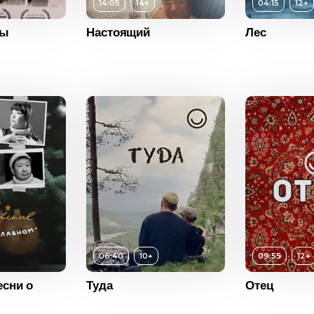
14:05
14+
04:15
12+
Возраст
Длительность
04:15
14+
сы
Настоящий
Лес
Длитель
Год
2023
ость
14:05
Год
Страна
Россия
2022
Страна
Россия
Возраст
12+
Возраст
Длительность
09:55
Длитель
06:40
10+
09:55
12+
Год
2022
Год
10+
есни о
Туда
Отец
Страна
Россия
Страна
ость
06:40