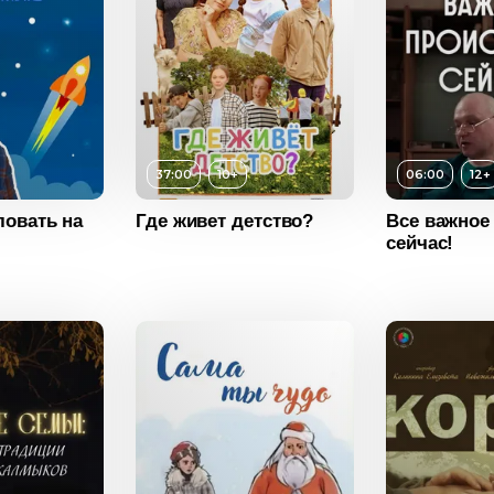
10+
ость
37:00
37:00
10+
06:00
12+
2025
овать на
Где живет детство?
Все важное
сейчас!
Возраст
12+