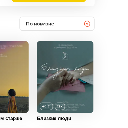
По новизне
12+
40:31
12+
ность
40:31
м старше
Близкие люди
2023