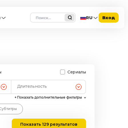
Поиск
ы
RU
Вход
ы
Сериалы
Длительность
+
Показать дополнительные фильтры
Субтитры
Показать 129 результатов