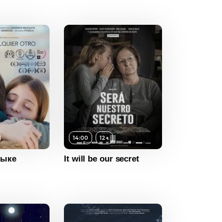
12+
14:00
12+
ность
14:00
зыке
It will be our secret
2018
Испания