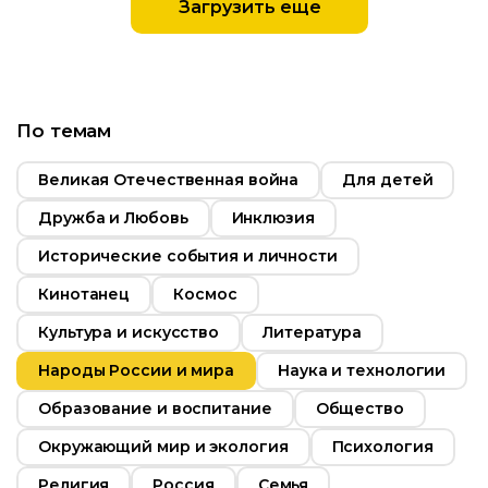
Загрузить еще
Возраст
16+
По темам
Длительность
39:00
Великая Отечественная война
Для детей
Год
2022
Дружба и Любовь
Инклюзия
Страна
Россия
Исторические события и личности
Кинотанец
Космос
Культура и искусство
Литература
Народы России и мира
Наука и технологии
Образование и воспитание
Общество
Окружающий мир и экология
Психология
Религия
Россия
Семья