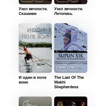
Длительность
Узел вечности.
Узел вечности.
26:00
Сказание
Летопись
т
12+
Год
2014
ьность
Страна
Россия
2014
Россия
30:00
16+
13:00
12+
И один в поле
The Last Of The
т
16+
воин
Wakhi
Shepherdess
ьность
2020