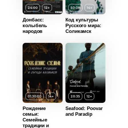
24:00
12+
50:08
14+
Донбасс:
Код культуры
колыбель
Русского мира:
народов
Соликамск
т
12+
ьность
01:30:00
14+
20:35
12+
Рождение
Seafood: Poovar
2024
семьи:
and Paradip
Возраст
14+
Семейные
Россия
традиции и