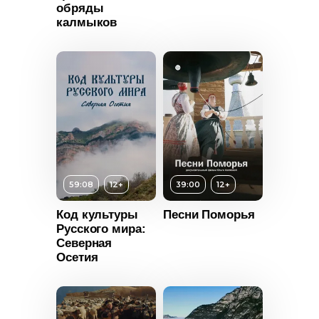
Длительность
обряды
50:08
калмыков
Год
2025
Страна
Россия
Возраст
12+
Длительность
20:35
т
14+
Год
2024
ьность
0
Страна
Индия
59:08
12+
39:00
12+
Россия
Код культуры
Песни Поморья
Русского мира:
Северная
Осетия