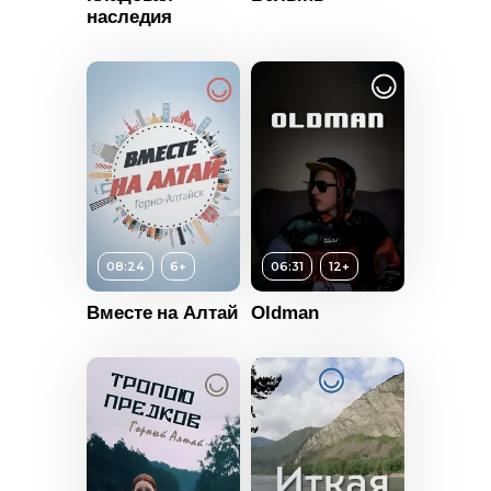
наследия
25:07
Год
2022
Страна
Россия
08:24
6+
06:31
12+
Вместе на Алтай
Oldman
Возраст
12+