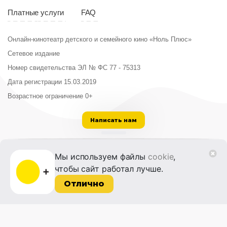
Платные услуги
FAQ
Онлайн-кинотеатр детского и семейного кино «Ноль Плюс»
Сетевое издание
Номер свидетельства ЭЛ № ФС 77 - 75313
Дата регистрации 15.03.2019
Возрастное ограничение 0+
Написать нам
ООО «Институт развития кино и медиа»
Мы используем файлы
cookie
,
Лицензия на образовательную деятельность
чтобы сайт работал лучше.
№ Л035-01215-72/00614094 от 30 августа
2022 г.
Отлично
© 2014-2026 Фонд «Жизнь и Дело»