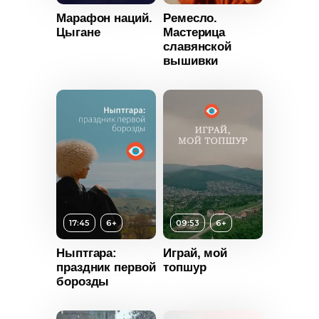
Марафон наций.
Ремесло.
т
6+
Цыгане
Мастерица
славянской
ьность
вышивки
2022
Россия
Возраст
6+
Длительность
07:59
17:45
6+
09:53
6+
Год
2022
Ныптгара:
Играй, мой
Возраст
6+
праздник первой
топшур
Страна
Россия
борозды
Длительность
09:53