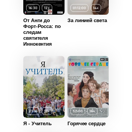
16:30
12+
01:12:00
14+
От Анги до
За линией света
Форт-Росса: по
следам
святителя
Иннокентия
т
12+
ьность
2022
Россия
23:16
12+
52:00
16+
Я - Учитель
Горячее сердце
т
12+