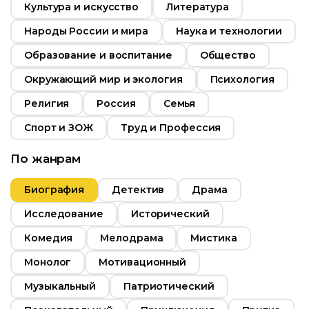
Культура и искусство
Литература
Год
2015
Народы России и мира
Наука и технологии
Страна
Россия
Образование и воспитание
Общество
Окружающий мир и экология
Психология
Религия
Россия
Семья
Спорт и ЗОЖ
Труд и Профессия
По жанрам
Биография
Детектив
Драма
Исследование
Исторический
Комедия
Мелодрама
Мистика
Монолог
Мотивационный
Музыкальный
Патриотический