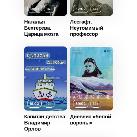
38:53
14+
52:02
14+
Наталья
Лесгафт.
Возраст
14+
Бехтерева.
Неутомимый
т
14+
Царица мозга
профессор
Длительность
52:02
ьность
Год
2023
2023
Страна
Россия
Россия
16:00
12+
39:02
14+
Возраст
14+
Длительность
Капитан детства
Дневник «белой
т
12+
39:02
Владимир
вороны»
Орлов
ьность
Год
2022