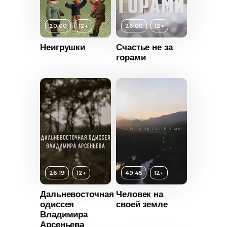
ьность
20:00
12+
26:00
12+
2021
Неигрушки
Счастье не за
Возраст
12+
горами
Киргизия
Длительность
26:00
т
12+
Год
2016
ьность
Страна
Россия
2008
Россия
26:19
12+
49:45
12+
Дальневосточная
Человек на
одиссея
своей земле
Владимира
Арсеньева