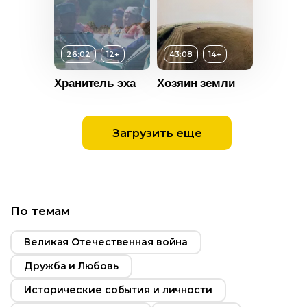
т
14+
ьность
26:02
Возраст
12+
12+
43:08
14+
2014
Длительность
Хранитель эха
Хозяин земли
Россия
03:30
Год
2016
Загрузить еще
т
12+
Страна
Россия
ьность
Субтитры
Есть
2015
По темам
Россия
Великая Отечественная война
Дружба и Любовь
Возраст
14+
Исторические события и личности
Длительность
43:08